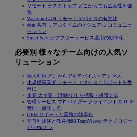
リモート デスクトップ
どこからでも生産性を強
化
Wake-on-LAN
リモート デバイスの有効化
画面共有
リアルタイムのビジュアル コミュニケ
ーション
Smart Service
アフターサービス運用の効率化
必要別
様々なチーム向けの人気ソ
リューション
個人利用
どこからでもデバイスへアクセス
小規模事業者
リモート アクセスとサポートを手
軽に
企業
大企業・組織の IT を拡張・保護する
管理サービス プロバイダー
クライアントの IT を
管理・保守する
OEM
サポートと業務の効率化
非営利団体と教育機関
TeamViewer テクノロジー
が 30% オフ