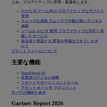
とめ、プロアクティブに管理・最適化します。
小さな IT チーム向け
プロアクティブなデバイス
管理
スムーズな体験
スムーズで中断の無いデジタル
体験
シームレスな IT 運用
プロアクティブな対応と卓
越したサービス
担当者と相談する
変革の準備はできています
か？
プラットフォームについて
主要な機能
TeamViewer AI
従業員のデジタル体験
リモートサポートとコントロール
アセット & パッチ マネジメント
すべての機能を表示
Gartner Report 2026