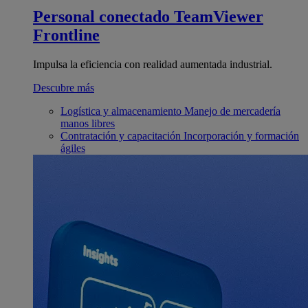
Personal conectado
TeamViewer
Frontline
Impulsa la eficiencia con realidad aumentada industrial.
Descubre más
Logística y almacenamiento
Manejo de mercadería
manos libres
Contratación y capacitación
Incorporación y formación
ágiles