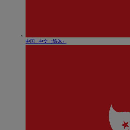
中国 - 中⽂（简体）