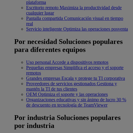
plataforma
Escritorio remoto
Maximiza la productividad desde
cualquier lugar
Pantalla compartida
Comunicación visual en tiempo
real
Servicio inteligente
Optimiza las operaciones posventa
Por necesidad
Soluciones populares
para diferentes equipos
Uso personal
Accede a dispositivos remotos
Pequeñas empresas
Simplifica el acceso y el soporte
remotos
Grandes empresas
Escala y protege tu TI corporativa
Proveedores de servicios gestionados
Gestiona y
mantén la TI de tus clientes
OEM
Optimiza el soporte y las operaciones
Organizaciones educativas y sin ánimo de lucro
30 %
de descuento en tecnología de TeamViewer
Por industria
Soluciones populares
por industria