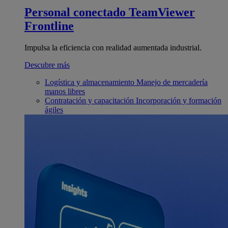
Personal conectado
TeamViewer
Frontline
Impulsa la eficiencia con realidad aumentada industrial.
Descubre más
Logística y almacenamiento
Manejo de mercadería
manos libres
Contratación y capacitación
Incorporación y formación
ágiles