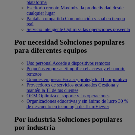
plataforma
Escritorio remoto
Maximiza la productividad desde
cualquier lugar
Pantalla compartida
Comunicación visual en tiempo
real
Servicio inteligente
Optimiza las operaciones posventa
Por necesidad
Soluciones populares
para diferentes equipos
Uso personal
Accede a dispositivos remotos
Pequeñas empresas
Simplifica el acceso y el soporte
remotos
Grandes empresas
Escala y protege tu TI corporativa
Proveedores de servicios gestionados
Gestiona y
mantén la TI de tus clientes
OEM
Optimiza el soporte y las operaciones
Organizaciones educativas y sin ánimo de lucro
30 %
de descuento en tecnología de TeamViewer
Por industria
Soluciones populares
por industria