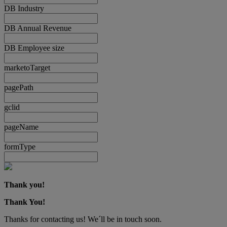
DB Industry
DB Annual Revenue
DB Employee size
marketoTarget
pagePath
gclid
pageName
formType
Thank you!
Thank You!
Thanks for contacting us! We´ll be in touch soon.