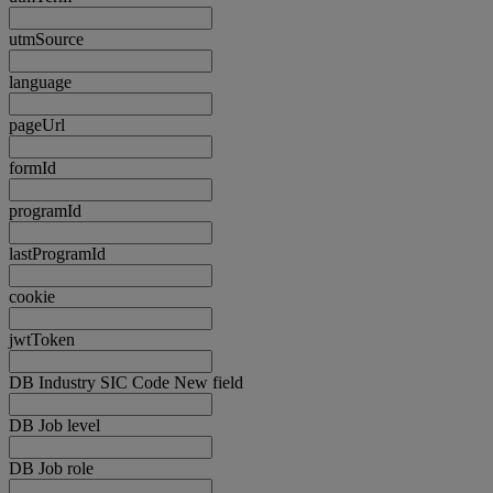
utmSource
language
pageUrl
formId
programId
lastProgramId
cookie
jwtToken
DB Industry SIC Code New field
DB Job level
DB Job role