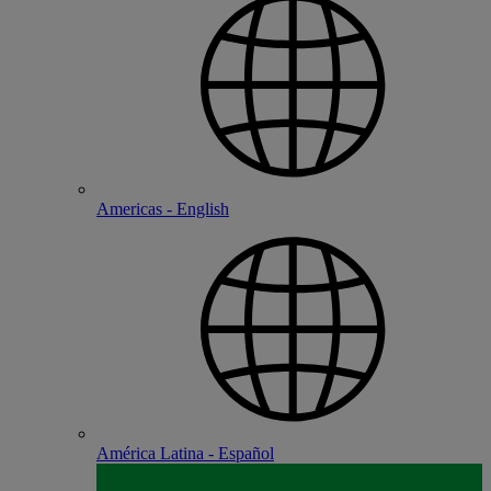
Americas - English
América Latina - Español