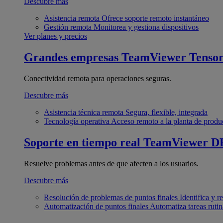
Descubre más
Asistencia remota
Ofrece soporte remoto instantáneo
Gestión remota
Monitorea y gestiona dispositivos
Ver planes y precios
Grandes empresas
TeamViewer Tenso
Conectividad remota para operaciones seguras.
Descubre más
Asistencia técnica remota
Segura, flexible, integrada
Tecnología operativa
Acceso remoto a la planta de produ
Soporte en tiempo real
TeamViewer D
Resuelve problemas antes de que afecten a los usuarios.
Descubre más
Resolución de problemas de puntos finales
Identifica y 
Automatización de puntos finales
Automatiza tareas rutin