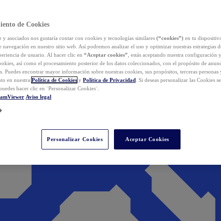
iento de Cookies
y asociados nos gustaría contar con cookies y tecnologías similares
(“cookies”)
en tu dispositiv
e navegación en nuestro sitio web. Así podremos analizar el uso y optimizar nuestras estrategias 
eriencia de usuario. Al hacer clic en
“Aceptar cookies”
, estás aceptando nuestra configuración 
cookies, así como el procesamiento posterior de los datos coleccionados, con el propósito de anun
s. Puedes encontrar mayor información sobre nuestras cookies, sus propósitos, terceras personas 
to en nuestra
Política de Cookies
y
Política de Privacidad
. Si deseas personalizar las Cookies s
puedes hacer clic en ¨Personalizar Cookies¨.
eamViewer
Aviso legal
Personalizar Cookies
Aceptar Cookies