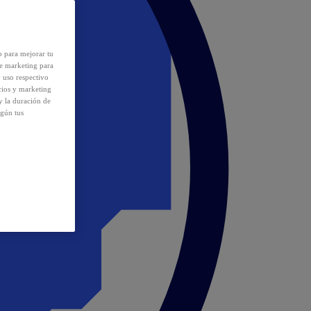
o para mejorar tu
de marketing para
y uso respectivo
cios y marketing
y la duración de
egún tus