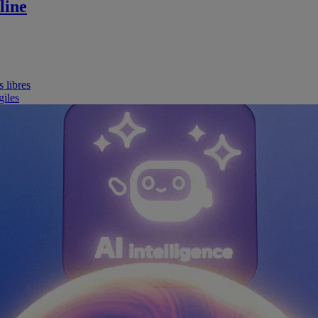
line
 libres
giles