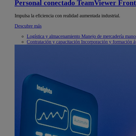
Personal conectado
TeamViewer Front
Impulsa la eficiencia con realidad aumentada industrial.
Descubre más
Logística y almacenamiento
Manejo de mercadería manos
Contratación y capacitación
Incorporación y formación á