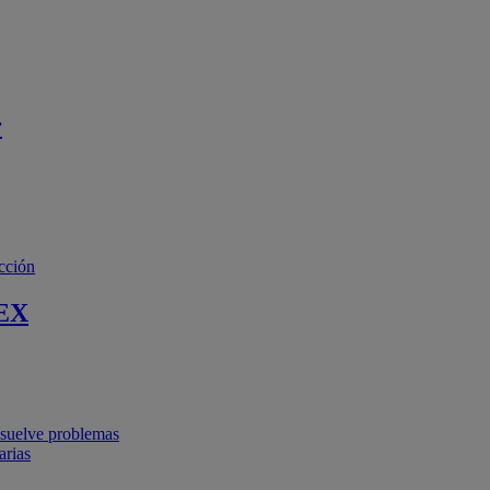
r
cción
EX
resuelve problemas
arias