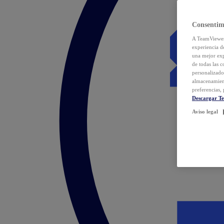
Consentim
A TeamViewer 
experiencia d
una mejor exp
de todas las 
personalizado
almacenamien
preferencias, 
Descargar T
Aviso legal