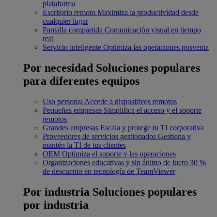
plataforma
Escritorio remoto
Maximiza la productividad desde
cualquier lugar
Pantalla compartida
Comunicación visual en tiempo
real
Servicio inteligente
Optimiza las operaciones posventa
Por necesidad
Soluciones populares
para diferentes equipos
Uso personal
Accede a dispositivos remotos
Pequeñas empresas
Simplifica el acceso y el soporte
remotos
Grandes empresas
Escala y protege tu TI corporativa
Proveedores de servicios gestionados
Gestiona y
mantén la TI de tus clientes
OEM
Optimiza el soporte y las operaciones
Organizaciones educativas y sin ánimo de lucro
30 %
de descuento en tecnología de TeamViewer
Por industria
Soluciones populares
por industria