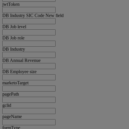
jwtToken
DB Industry SIC Code New field
DB Job level
DB Job role
DB Industry
DB Annual Revenue
DB Employee size
marketoTarget
pagePath
gclid
pageName
formType