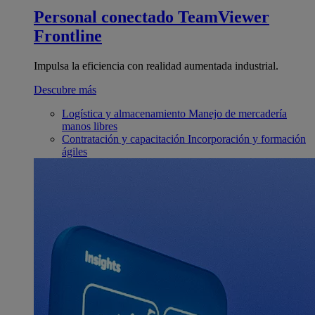
Personal conectado
TeamViewer
Frontline
Impulsa la eficiencia con realidad aumentada industrial.
Descubre más
Logística y almacenamiento
Manejo de mercadería
manos libres
Contratación y capacitación
Incorporación y formación
ágiles