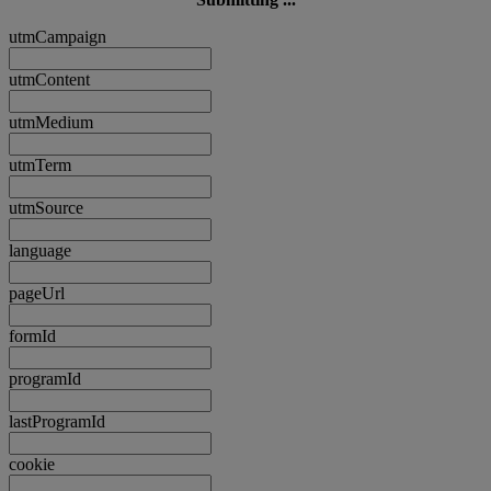
utmCampaign
utmContent
utmMedium
utmTerm
utmSource
language
pageUrl
formId
programId
lastProgramId
cookie