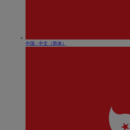
中国 - 中⽂（简体）