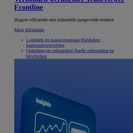
Frontline
Hogere efficiëntie met industriële aangevulde realiteit.
Meer informatie
Logistiek en magazijnopslag
Handsfree
materiaalverwerking
Opleiding en onboarding
Snelle onboarding en
bijscholing