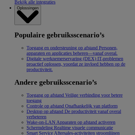
Bekijk alle integraties
Oplossingen
Populaire gebruiksscenario’s
Toegang en ondersteuning op afstand
Personen,
apparaten en applicaties beheren—vanaf overal.
Digitale werknemerservaring (DEX)
IT-problemen
proactief oplossen, voordat ze invloed hebben op de
productiviteit.
Andere gebruiksscenario’s
Toegang op afstand
Veilige verbinding voor betere
toegang
Controle op afstand
Onafhankelijk van platform
Desktop op afstand
De productiviteit vanaf overal
verbeteren
Wake-on-LAN
Apparaten op afstand activeren
Schermdeling
Realtime visuele communicatie
Smart Service
Aftersales-activiteiten stroomlijnen