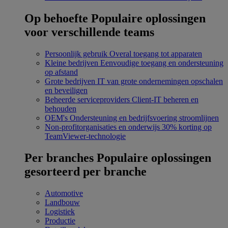
Op behoefte
Populaire oplossingen
voor verschillende teams
Persoonlijk gebruik
Overal toegang tot apparaten
Kleine bedrijven
Eenvoudige toegang en ondersteuning
op afstand
Grote bedrijven
IT van grote ondernemingen opschalen
en beveiligen
Beheerde serviceproviders
Client-IT beheren en
behouden
OEM's
Ondersteuning en bedrijfsvoering stroomlijnen
Non-profitorganisaties en onderwijs
30% korting op
TeamViewer-technologie
Per branches
Populaire oplossingen
gesorteerd per branche
Automotive
Landbouw
Logistiek
Productie