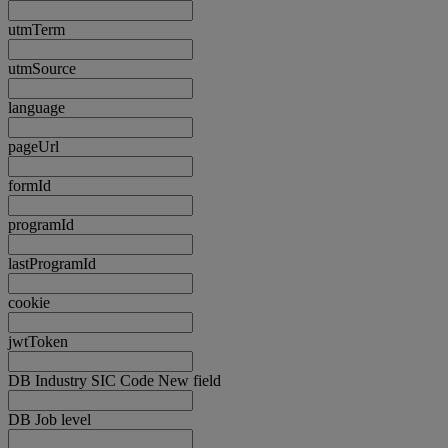
utmTerm
utmSource
language
pageUrl
formId
programId
lastProgramId
cookie
jwtToken
DB Industry SIC Code New field
DB Job level