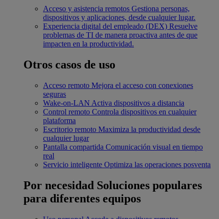
Acceso y asistencia remotos
Gestiona personas,
dispositivos y aplicaciones, desde cualquier lugar.
Experiencia digital del empleado (DEX)
Resuelve
problemas de TI de manera proactiva antes de que
impacten en la productividad.
Otros casos de uso
Acceso remoto
Mejora el acceso con conexiones
seguras
Wake-on-LAN
Activa dispositivos a distancia
Control remoto
Controla dispositivos en cualquier
plataforma
Escritorio remoto
Maximiza la productividad desde
cualquier lugar
Pantalla compartida
Comunicación visual en tiempo
real
Servicio inteligente
Optimiza las operaciones posventa
Por necesidad
Soluciones populares
para diferentes equipos