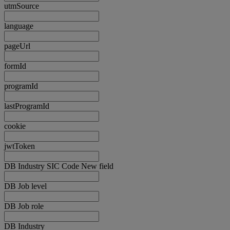
utmSource
language
pageUrl
formId
programId
lastProgramId
cookie
jwtToken
DB Industry SIC Code New field
DB Job level
DB Job role
DB Industry