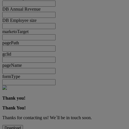
DB Annual Revenue
DB Employee size
marketoTarget
pagePath
gclid
pageName
formType
Thank you!
Thank You!
Thanks for contacting us! We´ll be in touch soon.
Download