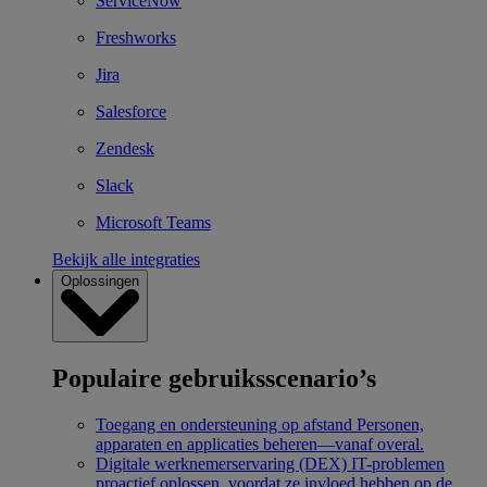
ServiceNow
Freshworks
Jira
Salesforce
Zendesk
Slack
Microsoft Teams
Bekijk alle integraties
Oplossingen
Populaire gebruiksscenario’s
Toegang en ondersteuning op afstand
Personen,
apparaten en applicaties beheren—vanaf overal.
Digitale werknemerservaring (DEX)
IT-problemen
proactief oplossen, voordat ze invloed hebben op de