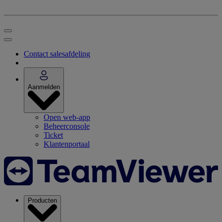
Contact salesafdeling
Aanmelden
Open web-app
Beheerconsole
Ticket
Klantenportaal
Producten