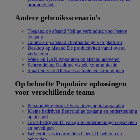
productiviteit.
Andere gebruiksscenario’s
Toegang op afstand
Veilige verbinding voor betere
toegang
Controle op afstand
Onafhankelijk van platform
Desktop op afstand
De productiviteit vanaf overal
verbeteren
Wake-on-LAN
Apparaten op afstand activeren
Schermdeling
Realtime visuele communicatie
Smart Service
Aftersales-activiteiten stroomlijnen
Op behoefte
Populaire oplossingen
voor verschillende teams
Persoonlijk gebruik
Overal toegang tot apparaten
Kleine bedrijven
Eenvoudige toegang en ondersteuning
op afstand
Grote bedrijven
IT van grote ondernemingen opschalen
en beveiligen
Beheerde serviceproviders
Client-IT beheren en
behouden