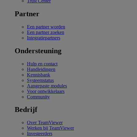
Trust Center
Partner
Een partner worden
Een partner zoeken
Integratiepartners
Ondersteuning
Hulp en contact
Handleidingen
Kennisbank
Systeemstatus
Aangepaste modules
Voor ontwikkelaars
Community
Bedrijf
Over TeamViewer
Werken bij TeamViewer
Investeerders