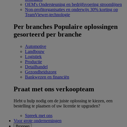
OEM's
Ondersteuning en bedrijfsvoering stroomlijnen
Non-profitorganisaties en onderwijs
30% korting op
TeamViewer-technologie
Per branches
Populaire oplossingen
gesorteerd per branche
Automotive
Landbouw
Logistiek
Productie
Detailhandel
Gezondheidszorg
Bankwezen en financiën
Praat met ons verkoopteam
Hebt u hulp nodig om de juiste oplossing te kiezen, een
bestelling te plaatsen of uw licentie te upgraden?
Spreek met ons
Voor grote ondernemingen
Bronnen