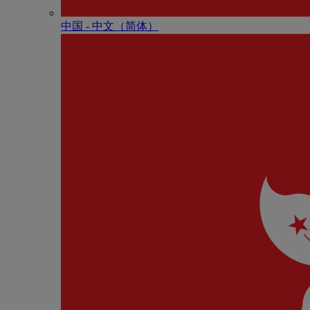
中国 - 中⽂（简体）