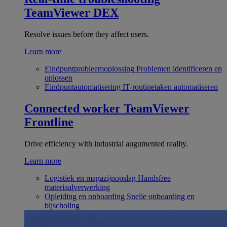
TeamViewer DEX
Resolve issues before they affect users.
Learn more
Eindpuntprobleemoplossing
Problemen identificeren en
oplossen
Eindpuntautomatisering
IT-routinetaken automatiseren
Connected worker
TeamViewer
Frontline
Drive efficiency with industrial augumented reality.
Learn more
Logistiek en magazijnopslag
Handsfree
materiaalverwerking
Opleiding en onboarding
Snelle onboarding en
bijscholing