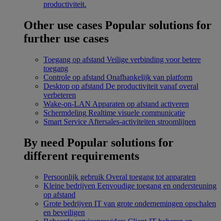
productiviteit.
Other use cases
Popular solutions for
further use cases
Toegang op afstand
Veilige verbinding voor betere
toegang
Controle op afstand
Onafhankelijk van platform
Desktop op afstand
De productiviteit vanaf overal
verbeteren
Wake-on-LAN
Apparaten op afstand activeren
Schermdeling
Realtime visuele communicatie
Smart Service
Aftersales-activiteiten stroomlijnen
By need
Popular solutions for
different requirements
Persoonlijk gebruik
Overal toegang tot apparaten
Kleine bedrijven
Eenvoudige toegang en ondersteuning
op afstand
Grote bedrijven
IT van grote ondernemingen opschalen
en beveiligen