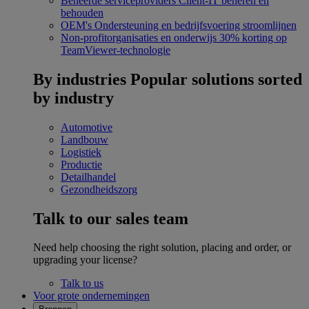
Beheerde serviceproviders
Client-IT beheren en
behouden
OEM's
Ondersteuning en bedrijfsvoering stroomlijnen
Non-profitorganisaties en onderwijs
30% korting op
TeamViewer-technologie
By industries
Popular solutions sorted
by industry
Automotive
Landbouw
Logistiek
Productie
Detailhandel
Gezondheidszorg
Talk to our sales team
Need help choosing the right solution, placing and order, or
upgrading your license?
Talk to us
Voor grote ondernemingen