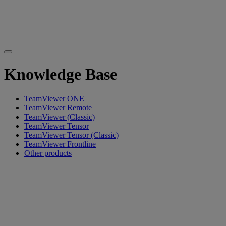
Knowledge Base
TeamViewer ONE
TeamViewer Remote
TeamViewer (Classic)
TeamViewer Tensor
TeamViewer Tensor (Classic)
TeamViewer Frontline
Other products