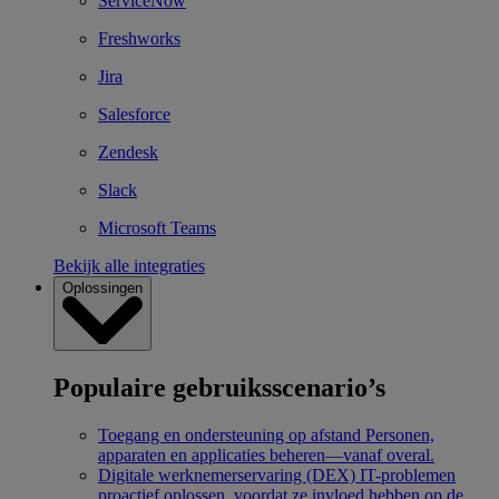
ServiceNow
Freshworks
Jira
Salesforce
Zendesk
Slack
Microsoft Teams
Bekijk alle integraties
Oplossingen
Populaire gebruiksscenario’s
Toegang en ondersteuning op afstand
Personen,
apparaten en applicaties beheren—vanaf overal.
Digitale werknemerservaring (DEX)
IT-problemen
proactief oplossen, voordat ze invloed hebben op de