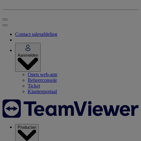
Contact salesafdeling
Aanmelden
Open web-app
Beheerconsole
Ticket
Klantenportaal
Producten