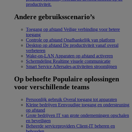
productiviteit.
Andere gebruiksscenario’s
Toegang op afstand
Veilige verbinding voor betere
toegang
Controle op afstand
Onafhankelijk van platform
Desktop op afstand
De productiviteit vanaf overal
verbeteren
Wake-on-LAN
Apparaten op afstand activeren
Schermdeling
Realtime visuele communicatie
Smart Service
Aftersales-activiteiten stroomlijnen
Op behoefte
Populaire oplossingen
voor verschillende teams
Persoonlijk gebruik
Overal toegang tot apparaten
Kleine bedrijven
Eenvoudige toegang en ondersteuning
op afstand
Grote bedrijven
IT van grote ondernemingen opschalen
en beveiligen
Beheerde serviceproviders
Client-IT beheren en
behouden