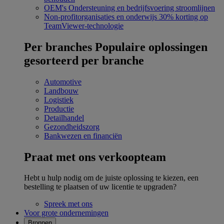
OEM's
Ondersteuning en bedrijfsvoering stroomlijnen
Non-profitorganisaties en onderwijs
30% korting op
TeamViewer-technologie
Per branches
Populaire oplossingen
gesorteerd per branche
Automotive
Landbouw
Logistiek
Productie
Detailhandel
Gezondheidszorg
Bankwezen en financiën
Praat met ons verkoopteam
Hebt u hulp nodig om de juiste oplossing te kiezen, een
bestelling te plaatsen of uw licentie te upgraden?
Spreek met ons
Voor grote ondernemingen
Bronnen