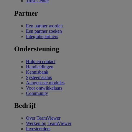
Trust Center
Partner
Een partner worden
Een partner zoeken
Integratiepartners
Ondersteuning
Hulp en contact
Handleidingen
Kennisbank
Systeemstatus
Aangepaste modules
Voor ontwikkelaars
Community
Bedrijf
Over TeamViewer
Werken bij TeamViewer
Investeerders