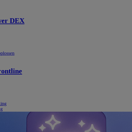
wer DEX
oplossen
ontline
king
ng