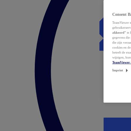
Consent B
TeamViewer en
gebruikerserv
akkoord"
te 
gegevens die 
die zijn verz
cookies en d
betreft de ex
wijzigen, kun
TeamViewer 
Imprint