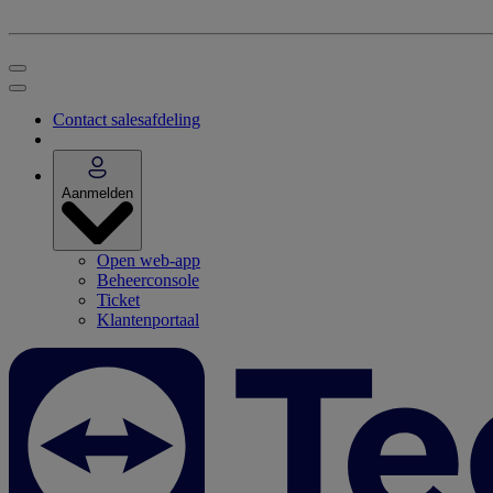
Contact salesafdeling
Aanmelden
Open web-app
Beheerconsole
Ticket
Klantenportaal