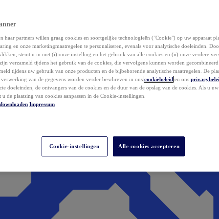
anner
 haar partners willen graag cookies en soortgelijke technologieën ("Cookie") op uw apparaat p
aring en onze marketingmaatregelen te personaliseren, evenals voor analytische doeleinden. Do
klikken, stemt u in met (i) onze instelling en het gebruik van alle cookies en (ii) onze verdere v
zijn verzameld tijdens het gebruik van de cookies, die vervolgens kunnen worden gecombineer
ameld tijdens uw gebruik van onze producten en de bijbehorende analytische maatregelen. De pla
e verwerking van de gegevens worden verder beschreven in ons
cookiebeleid
en ons
privacybele
acte doeleinden, de ontvangers van de cookies en de duur van de opslag van de cookies. Als u u
t u de plaatsing van cookies aanpassen in de Cookie-instellingen.
downloaden
Impressum
Cookie-instellingen
Alle cookies accepteren