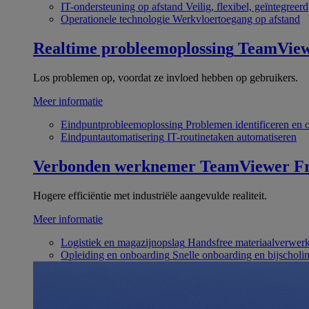
IT-ondersteuning op afstand
Veilig, flexibel, geïntegreerd
Operationele technologie
Werkvloertoegang op afstand
Realtime probleemoplossing
TeamVie
Los problemen op, voordat ze invloed hebben op gebruikers.
Meer informatie
Eindpuntprobleemoplossing
Problemen identificeren en 
Eindpuntautomatisering
IT-routinetaken automatiseren
Verbonden werknemer
TeamViewer Fr
Hogere efficiëntie met industriële aangevulde realiteit.
Meer informatie
Logistiek en magazijnopslag
Handsfree materiaalverwer
Opleiding en onboarding
Snelle onboarding en bijscholi