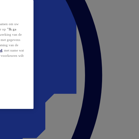
laatsen om uw
or op
"Ik ga
erwerking van de
d met gegevens
atsing van de
id
, met name wat
w voorkeuren wilt