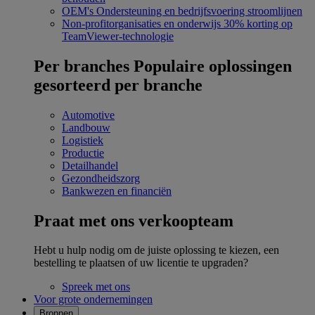
OEM's
Ondersteuning en bedrijfsvoering stroomlijnen
Non-profitorganisaties en onderwijs
30% korting op
TeamViewer-technologie
Per branches
Populaire oplossingen
gesorteerd per branche
Automotive
Landbouw
Logistiek
Productie
Detailhandel
Gezondheidszorg
Bankwezen en financiën
Praat met ons verkoopteam
Hebt u hulp nodig om de juiste oplossing te kiezen, een
bestelling te plaatsen of uw licentie te upgraden?
Spreek met ons
Voor grote ondernemingen
Bronnen