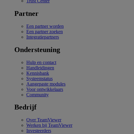
Trust Center
Partner
Een partner worden
Een partner zoeken
Integratiepartners
Ondersteuning
Hulp en contact
Handleidingen
Kennisbank
Systeemstatus
Aangepaste modules
Voor ontwikkelaars
Community
Bedrijf
Over TeamViewer
Werken bij TeamViewer
Investeerders