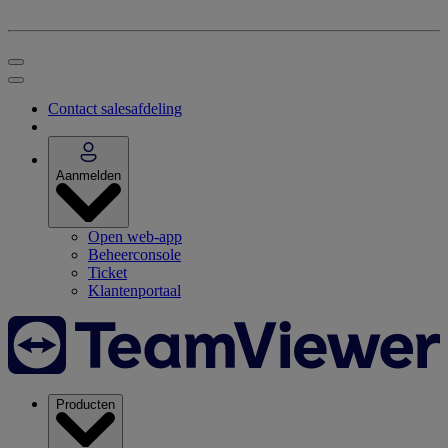
Contact salesafdeling
Aanmelden
Open web-app
Beheerconsole
Ticket
Klantenportaal
Producten