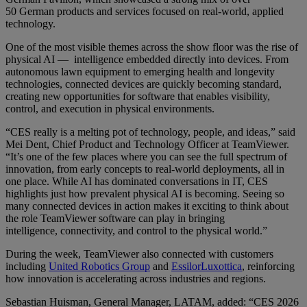
50 German products and services focused on real-world, applied
technology.
One of the most visible themes across the show floor was the rise of
physical AI — intelligence embedded directly into devices. From
autonomous lawn equipment to emerging health and longevity
technologies, connected devices are quickly becoming standard,
creating new opportunities for software that enables visibility,
control, and execution in physical environments.
“CES really is a melting pot of technology, people, and ideas,” said
Mei Dent, Chief Product and Technology Officer at TeamViewer.
“It’s one of the few places where you can see the full spectrum of
innovation, from early concepts to real-world deployments, all in
one place. While AI has dominated conversations in IT, CES
highlights just how prevalent physical AI is becoming. Seeing so
many connected devices in action makes it exciting to think about
the role TeamViewer software can play in bringing
intelligence, connectivity, and control to the physical world.”
During the week, TeamViewer also connected with customers
including
United Robotics Group
and
EssilorLuxottica
, reinforcing
how innovation is accelerating across industries and regions.
Sebastian Huisman, General Manager, LATAM, added: “CES 2026