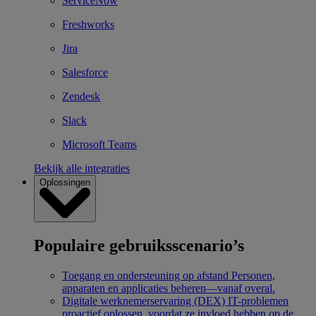
ServiceNow
Freshworks
Jira
Salesforce
Zendesk
Slack
Microsoft Teams
Bekijk alle integraties
Oplossingen
Populaire gebruiksscenario’s
Toegang en ondersteuning op afstand
Personen,
apparaten en applicaties beheren—vanaf overal.
Digitale werknemerservaring (DEX)
IT-problemen
proactief oplossen, voordat ze invloed hebben op de