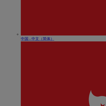
中国 - 中⽂（简体）