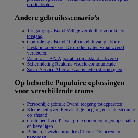
productiviteit.
Andere gebruiksscenario’s
Toegang op afstand
Veilige verbinding voor betere
toegang
Controle op afstand
Onafhankelijk van platform
Desktop op afstand
De productiviteit vanaf overal
verbeteren
Wake-on-LAN
Apparaten op afstand activeren
Schermdeling
Realtime visuele communicatie
Smart Service
Aftersales-activiteiten stroomlijnen
Op behoefte
Populaire oplossingen
voor verschillende teams
Persoonlijk gebruik
Overal toegang tot apparaten
Kleine bedrijven
Eenvoudige toegang en ondersteuning
op afstand
Grote bedrijven
IT van grote ondernemingen opschalen
en beveiligen
Beheerde serviceproviders
Client-IT beheren en
behouden