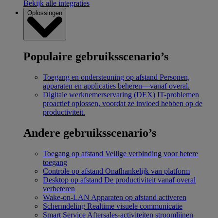
Bekijk alle integraties
Oplossingen
Populaire gebruiksscenario’s
Toegang en ondersteuning op afstand
Personen,
apparaten en applicaties beheren—vanaf overal.
Digitale werknemerservaring (DEX)
IT-problemen
proactief oplossen, voordat ze invloed hebben op de
productiviteit.
Andere gebruiksscenario’s
Toegang op afstand
Veilige verbinding voor betere
toegang
Controle op afstand
Onafhankelijk van platform
Desktop op afstand
De productiviteit vanaf overal
verbeteren
Wake-on-LAN
Apparaten op afstand activeren
Schermdeling
Realtime visuele communicatie
Smart Service
Aftersales-activiteiten stroomlijnen