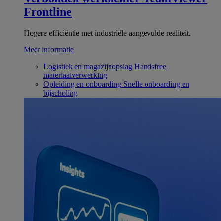
Frontline
Hogere efficiëntie met industriële aangevulde realiteit.
Meer informatie
Logistiek en magazijnopslag
Handsfree
materiaalverwerking
Opleiding en onboarding
Snelle onboarding en
bijscholing