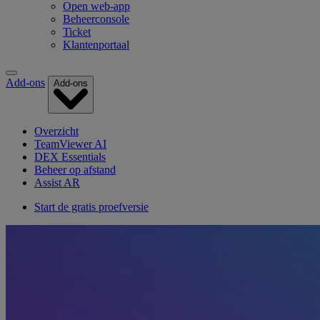
Open web-app
Beheerconsole
Ticket
Klantenportaal
Add-ons
Add-ons
Overzicht
TeamViewer AI
DEX Essentials
Beheer op afstand
Assist AR
Start de gratis proefversie