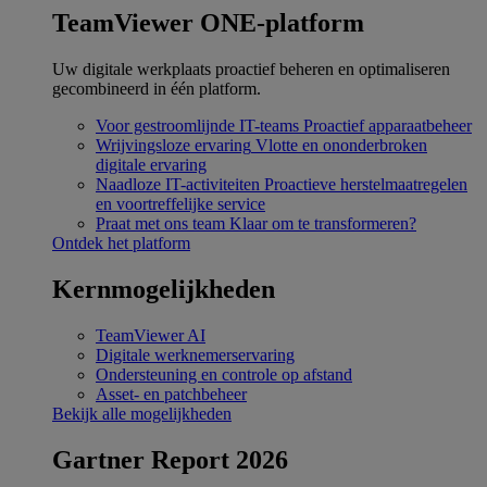
TeamViewer ONE-platform
Uw digitale werkplaats proactief beheren en optimaliseren
gecombineerd in één platform.
Voor gestroomlijnde IT-teams
Proactief apparaatbeheer
Wrijvingsloze ervaring
Vlotte en ononderbroken
digitale ervaring
Naadloze IT-activiteiten
Proactieve herstelmaatregelen
en voortreffelijke service
Praat met ons team
Klaar om te transformeren?
Ontdek het platform
Kernmogelijkheden
TeamViewer AI
Digitale werknemerservaring
Ondersteuning en controle op afstand
Asset- en patchbeheer
Bekijk alle mogelijkheden
Gartner Report 2026