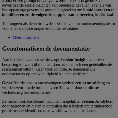
Zodra er een prompt ontvangen wordt, maakt Tia gebruik van
geverifieerde sessie-inzichten van opgeloste gevallen, evenals van
live apparaatgegevens en prestatielogboeken om
hoofdoorzaken te
identificeren en de volgende stappen aan te bevelen
, in elke taal.
Tia fungeert als de vertrouwde assistent van uw ondersteuningsteam
voor snellere oplossingen en minder escalaties.
Meer informatie
Geautomatiseerde documentatie
Aan het einde van een sessie zorgt
Session Insights
voor een
besparing tot wel vijf minuten door automatisch een gedetailleerde
sessiesamenvatting, klaar voor controle, te genereren die
ondersteuners op nauwkeurigheid kunnen verifiëren.
Geverifieerde sessiesamenvattingen
verbeteren kennisdeling
en
worden vertrouwde bronnen voor Tia, waardoor
continue
verbetering
bevorderd wordt.
Ze maken ook dashboard-inzichten mogelijk in
Session Analytics
,
door patronen en hiaten te onthullen die u helpen om terugkerende
problemen te identificeren en workflows te optimaliseren.