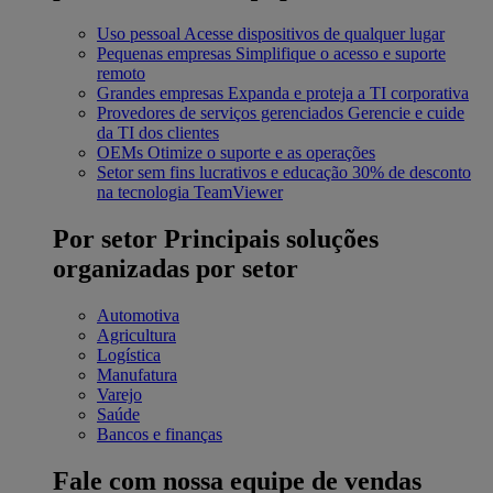
Uso pessoal
Acesse dispositivos de qualquer lugar
Pequenas empresas
Simplifique o acesso e suporte
remoto
Grandes empresas
Expanda e proteja a TI corporativa
Provedores de serviços gerenciados
Gerencie e cuide
da TI dos clientes
OEMs
Otimize o suporte e as operações
Setor sem fins lucrativos e educação
30% de desconto
na tecnologia TeamViewer
Por setor
Principais soluções
organizadas por setor
Automotiva
Agricultura
Logística
Manufatura
Varejo
Saúde
Bancos e finanças
Fale com nossa equipe de vendas