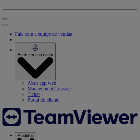
Fale com a equipe de vendas
Entre em sua conta
Abrir app web
Management Console
Ticket
Portal do cliente
Produtos