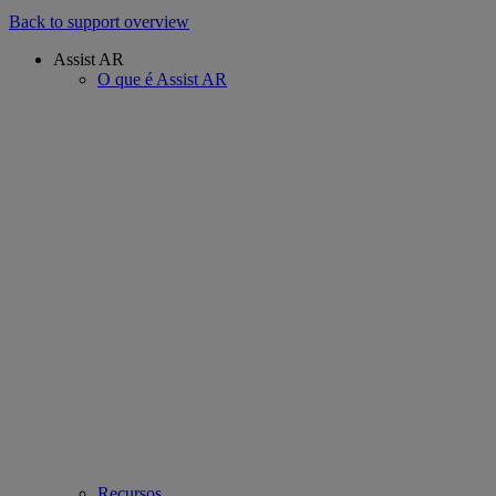
Back to support overview
Assist AR
O que é Assist AR
Recursos