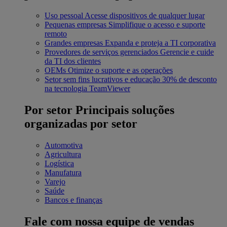
Uso pessoal
Acesse dispositivos de qualquer lugar
Pequenas empresas
Simplifique o acesso e suporte
remoto
Grandes empresas
Expanda e proteja a TI corporativa
Provedores de serviços gerenciados
Gerencie e cuide
da TI dos clientes
OEMs
Otimize o suporte e as operações
Setor sem fins lucrativos e educação
30% de desconto
na tecnologia TeamViewer
Por setor
Principais soluções
organizadas por setor
Automotiva
Agricultura
Logística
Manufatura
Varejo
Saúde
Bancos e finanças
Fale com nossa equipe de vendas