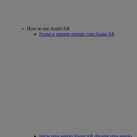
How to use Assist AR
Forneça suporte remoto com Assist AR
Inicie uma sessão Assist AR durante uma sessão