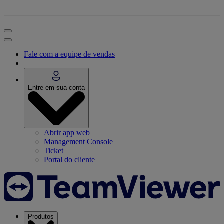
Fale com a equipe de vendas
Entre em sua conta
Abrir app web
Management Console
Ticket
Portal do cliente
Produtos