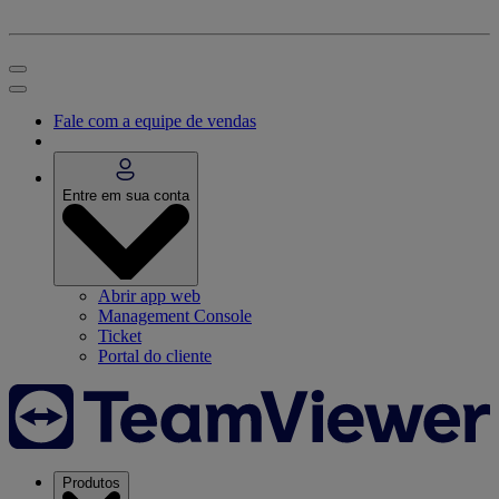
Fale com a equipe de vendas
Entre em sua conta
Abrir app web
Management Console
Ticket
Portal do cliente
Produtos