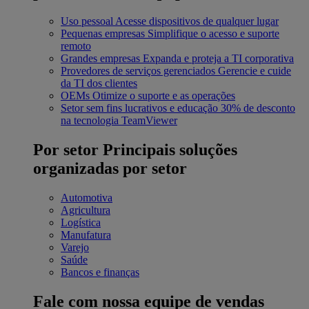
Uso pessoal
Acesse dispositivos de qualquer lugar
Pequenas empresas
Simplifique o acesso e suporte
remoto
Grandes empresas
Expanda e proteja a TI corporativa
Provedores de serviços gerenciados
Gerencie e cuide
da TI dos clientes
OEMs
Otimize o suporte e as operações
Setor sem fins lucrativos e educação
30% de desconto
na tecnologia TeamViewer
Por setor
Principais soluções
organizadas por setor
Automotiva
Agricultura
Logística
Manufatura
Varejo
Saúde
Bancos e finanças
Fale com nossa equipe de vendas