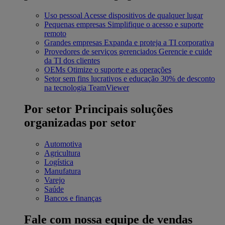
Uso pessoal
Acesse dispositivos de qualquer lugar
Pequenas empresas
Simplifique o acesso e suporte
remoto
Grandes empresas
Expanda e proteja a TI corporativa
Provedores de serviços gerenciados
Gerencie e cuide
da TI dos clientes
OEMs
Otimize o suporte e as operações
Setor sem fins lucrativos e educação
30% de desconto
na tecnologia TeamViewer
Por setor
Principais soluções
organizadas por setor
Automotiva
Agricultura
Logística
Manufatura
Varejo
Saúde
Bancos e finanças
Fale com nossa equipe de vendas