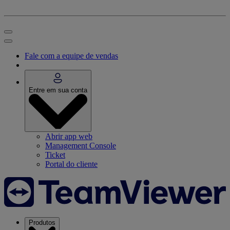
Fale com a equipe de vendas
Entre em sua conta
Abrir app web
Management Console
Ticket
Portal do cliente
Produtos