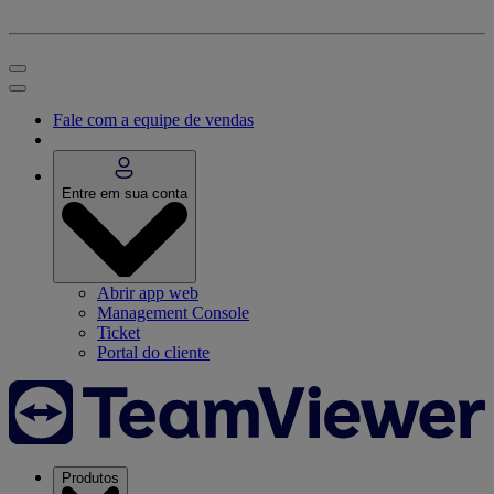
Fale com a equipe de vendas
Entre em sua conta
Abrir app web
Management Console
Ticket
Portal do cliente
Produtos