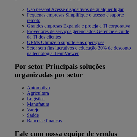
Uso pessoal
Acesse dispositivos de qualquer lugar
Pequenas empresas
Simplifique o acesso e suporte
remoto
Grandes empresas
Expanda e proteja a TI corporativa
Provedores de serviços gerenciados
Gerencie e cuide
da TI dos clientes
OEMs
Otimize o suporte e as operações
Setor sem fins lucrativos e educação
30% de desconto
na tecnologia TeamViewer
Por setor
Principais soluções
organizadas por setor
Automotiva
Agricultura
Logística
Manufatura
Varejo
Saúde
Bancos e finanças
Fale com nossa equipe de vendas