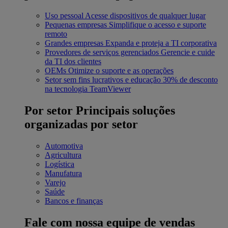
Uso pessoal
Acesse dispositivos de qualquer lugar
Pequenas empresas
Simplifique o acesso e suporte
remoto
Grandes empresas
Expanda e proteja a TI corporativa
Provedores de serviços gerenciados
Gerencie e cuide
da TI dos clientes
OEMs
Otimize o suporte e as operações
Setor sem fins lucrativos e educação
30% de desconto
na tecnologia TeamViewer
Por setor
Principais soluções
organizadas por setor
Automotiva
Agricultura
Logística
Manufatura
Varejo
Saúde
Bancos e finanças
Fale com nossa equipe de vendas