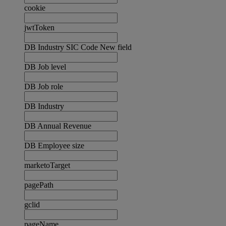
cookie
jwtToken
DB Industry SIC Code New field
DB Job level
DB Job role
DB Industry
DB Annual Revenue
DB Employee size
marketoTarget
pagePath
gclid
pageName