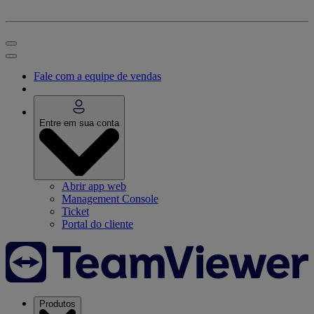
Fale com a equipe de vendas
Entre em sua conta
Abrir app web
Management Console
Ticket
Portal do cliente
Produtos