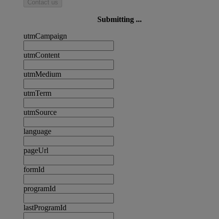
Contact us
Submitting ...
utmCampaign
utmContent
utmMedium
utmTerm
utmSource
language
pageUrl
formId
programId
lastProgramId