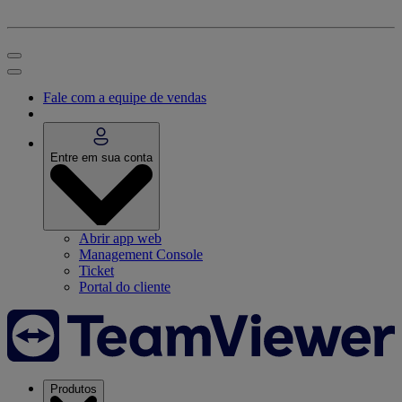
Fale com a equipe de vendas
Entre em sua conta
Abrir app web
Management Console
Ticket
Portal do cliente
Produtos