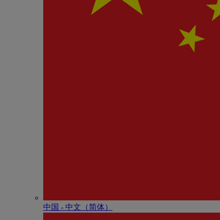
中国 - 中⽂（简体）