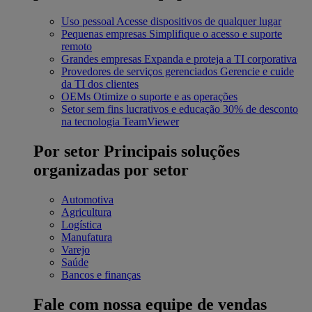
Uso pessoal
Acesse dispositivos de qualquer lugar
Pequenas empresas
Simplifique o acesso e suporte
remoto
Grandes empresas
Expanda e proteja a TI corporativa
Provedores de serviços gerenciados
Gerencie e cuide
da TI dos clientes
OEMs
Otimize o suporte e as operações
Setor sem fins lucrativos e educação
30% de desconto
na tecnologia TeamViewer
Por setor
Principais soluções
organizadas por setor
Automotiva
Agricultura
Logística
Manufatura
Varejo
Saúde
Bancos e finanças
Fale com nossa equipe de vendas