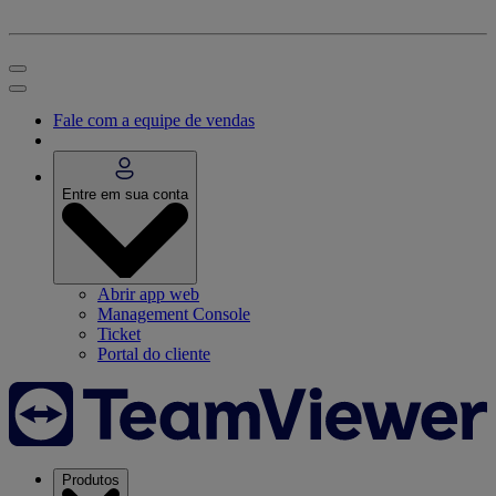
Fale com a equipe de vendas
Entre em sua conta
Abrir app web
Management Console
Ticket
Portal do cliente
Produtos