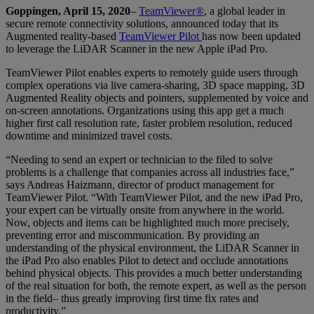
Goppingen, April 15, 2020
–
TeamViewer®
, a global leader in
secure remote connectivity solutions, announced today that its
Augmented reality-based
TeamViewer Pilot
has now been updated
to leverage the LiDAR Scanner in the new Apple iPad Pro.
TeamViewer Pilot enables experts to remotely guide users through
complex operations via live camera-sharing, 3D space mapping, 3D
Augmented Reality objects and pointers, supplemented by voice and
on-screen annotations. Organizations using this app get a much
higher first call resolution rate, faster problem resolution, reduced
downtime and minimized travel costs.
“Needing to send an expert or technician to the filed to solve
problems is a challenge that companies across all industries face,”
says Andreas Haizmann, director of product management for
TeamViewer Pilot. “With TeamViewer Pilot, and the new iPad Pro,
your expert can be virtually onsite from anywhere in the world.
Now, objects and items can be highlighted much more precisely,
preventing error and miscommunication. By providing an
understanding of the physical environment, the LiDAR Scanner in
the iPad Pro also enables Pilot to detect and occlude annotations
behind physical objects. This provides a much better understanding
of the real situation for both, the remote expert, as well as the person
in the field– thus greatly improving first time fix rates and
productivity.”