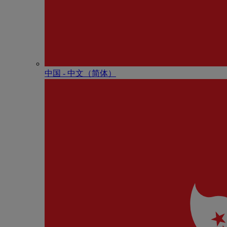
中国 - 中⽂（简体）