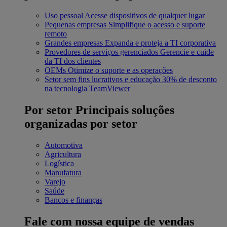
Uso pessoal
Acesse dispositivos de qualquer lugar
Pequenas empresas
Simplifique o acesso e suporte
remoto
Grandes empresas
Expanda e proteja a TI corporativa
Provedores de serviços gerenciados
Gerencie e cuide
da TI dos clientes
OEMs
Otimize o suporte e as operações
Setor sem fins lucrativos e educação
30% de desconto
na tecnologia TeamViewer
Por setor
Principais soluções
organizadas por setor
Automotiva
Agricultura
Logística
Manufatura
Varejo
Saúde
Bancos e finanças
Fale com nossa equipe de vendas