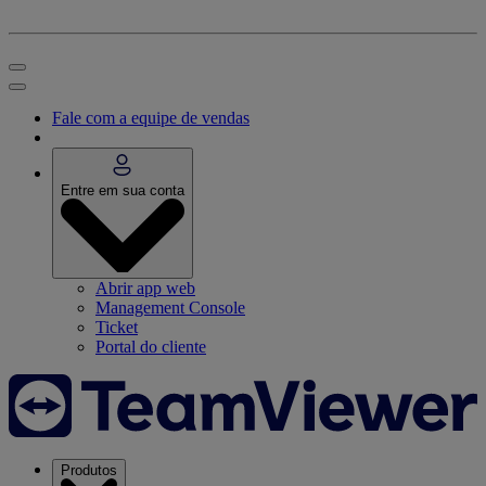
Fale com a equipe de vendas
Entre em sua conta
Abrir app web
Management Console
Ticket
Portal do cliente
Produtos