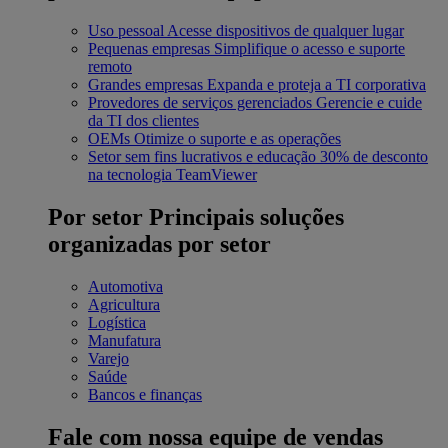
Uso pessoal
Acesse dispositivos de qualquer lugar
Pequenas empresas
Simplifique o acesso e suporte
remoto
Grandes empresas
Expanda e proteja a TI corporativa
Provedores de serviços gerenciados
Gerencie e cuide
da TI dos clientes
OEMs
Otimize o suporte e as operações
Setor sem fins lucrativos e educação
30% de desconto
na tecnologia TeamViewer
Por setor
Principais soluções
organizadas por setor
Automotiva
Agricultura
Logística
Manufatura
Varejo
Saúde
Bancos e finanças
Fale com nossa equipe de vendas