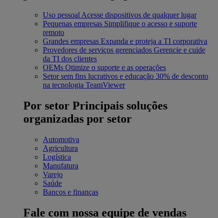
Uso pessoal
Acesse dispositivos de qualquer lugar
Pequenas empresas
Simplifique o acesso e suporte
remoto
Grandes empresas
Expanda e proteja a TI corporativa
Provedores de serviços gerenciados
Gerencie e cuide
da TI dos clientes
OEMs
Otimize o suporte e as operações
Setor sem fins lucrativos e educação
30% de desconto
na tecnologia TeamViewer
Por setor
Principais soluções
organizadas por setor
Automotiva
Agricultura
Logística
Manufatura
Varejo
Saúde
Bancos e finanças
Fale com nossa equipe de vendas