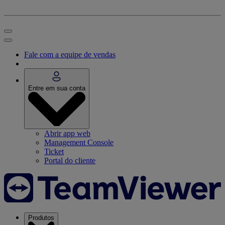
Fale com a equipe de vendas
Entre em sua conta
Abrir app web
Management Console
Ticket
Portal do cliente
Produtos