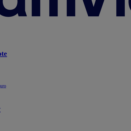
te
guro
r