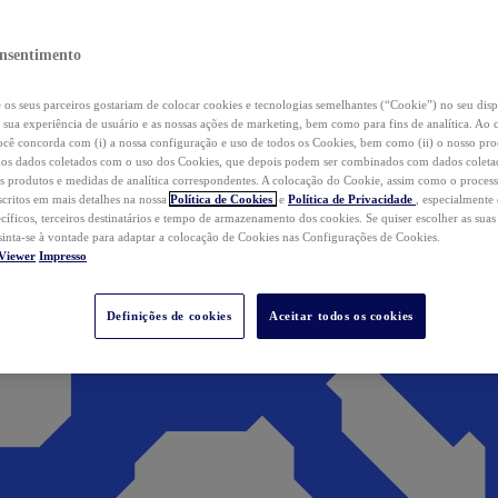
nsentimento
os seus parceiros gostariam de colocar cookies e tecnologias semelhantes (“Cookie”) no seu disp
a sua experiência de usuário e as nossas ações de marketing, bem como para fins de analítica. Ao 
cê concorda com (i) a nossa configuração e uso de todos os Cookies, bem como (ii) o nosso pr
os dados coletados com o uso dos Cookies, que depois podem ser combinados com dados coletad
s produtos e medidas de analítica correspondentes. A colocação do Cookie, assim como o proces
scritos em mais detalhes na nossa
Política de Cookies
e
Política de Privacidade
, especialmente
ecíficos, terceiros destinatários e tempo de armazenamento dos cookies. Se quiser escolher as suas
 sinta-se à vontade para adaptar a colocação de Cookies nas Configurações de Cookies.
Viewer
Impresso
Definições de cookies
Aceitar todos os cookies