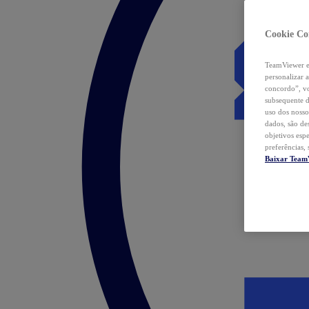
Cookie Co
TeamViewer e 
personalizar 
concordo”, vo
subsequente d
uso dos nosso
dados, são de
objetivos esp
preferências,
Baixar Team