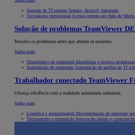
Saiba mais
Suporte de TI remoto
Seguro, flexível, integrado
Tecnologia operacional
Acesso remoto no chão de fábric
Solução de problemas
TeamViewer D
Resolva os problemas antes que afetem os usuários.
Saiba mais
Diagnóstico de endpoints
Identifique e resolva problema
Automação de endpoints
Automação de tarefas de TI roti
Trabalhador conectado
TeamViewer Fr
Ofereça eficiência com a realidade aumentada industrial.
Saiba mais
Logística e armazenagem
Movimentação de materiais se
Treinamento e integração
Integração rápida e capacitação