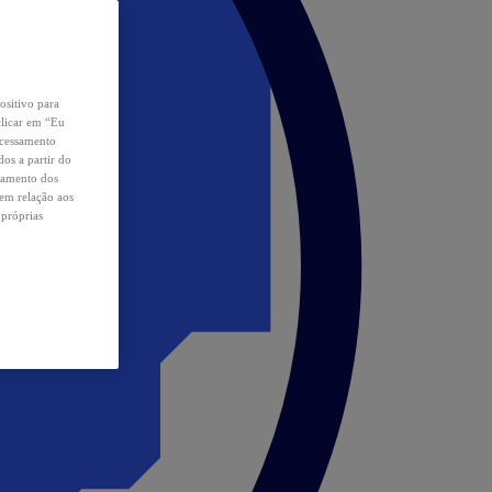
ositivo para
clicar em “Eu
ocessamento
os a partir do
samento dos
 em relação aos
 próprias