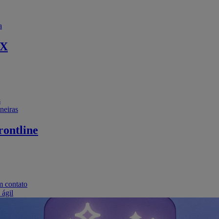
a
EX
s
neiras
ontline
m contato
 ágil