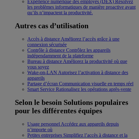
Expérience numérique des employés (DEX)
Résolvez
les problèmes informatiques de manière proactive avant
qu’ils n’impactent la productivité.
Autres cas d’utilisation
Accès à distance
Améliorez l’accès grâce à une
connexion sécurisée
Contrôle à distance
Contrôlez les appareils
indépendamment de la plateforme
Bureau à distance
Améliorez la productivité où que
vous soyez
Wake-on-LAN
Autorisez l’activation à distance des
appareils
Partage d’écran
Communication visuelle en temps réel
Smart Service
Rationalisez les opérations après-vente
Selon le besoin
Solutions populaires
pour les différentes équipes
Usage personnel
Accédez aux appareils depuis
n’importe où
Petites entreprises
Simplifiez l’accès à distance et la