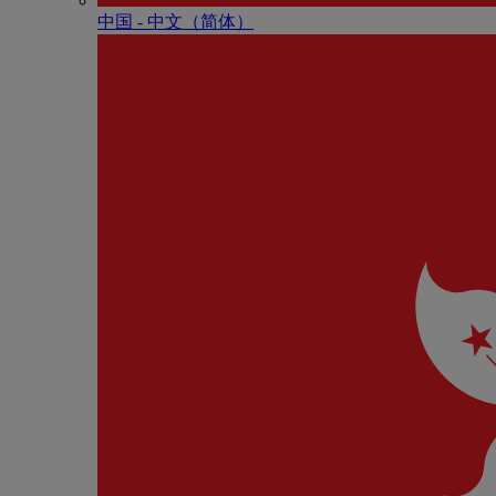
中国 - 中⽂（简体）