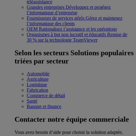
téléassistance
Grandes entreprises
Développez et protégez
l’informatique d’entreprise
Fournisseurs de services gérés
Gérez et maintenez
l’informatique des clients
OEM
Rationalisez l’assistance et les opérations
Organismes à but non lucratif et éducatifs
Remise de
30 % sur la technologie TeamViewer
Selon les secteurs
Solutions populaires
triées par secteur
Automobile
Agriculture
Logistique
Fabrication
Commerce de détail
Santé
Banque et finance
Contacter notre équipe commerciale
Vous avez besoin d’aide pour choisir la solution adaptée,