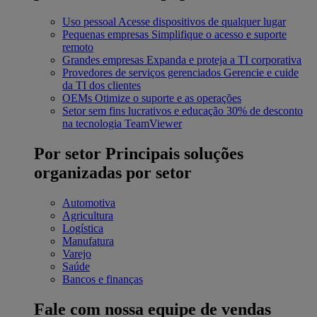
Uso pessoal
Acesse dispositivos de qualquer lugar
Pequenas empresas
Simplifique o acesso e suporte
remoto
Grandes empresas
Expanda e proteja a TI corporativa
Provedores de serviços gerenciados
Gerencie e cuide
da TI dos clientes
OEMs
Otimize o suporte e as operações
Setor sem fins lucrativos e educação
30% de desconto
na tecnologia TeamViewer
Por setor
Principais soluções
organizadas por setor
Automotiva
Agricultura
Logística
Manufatura
Varejo
Saúde
Bancos e finanças
Fale com nossa equipe de vendas