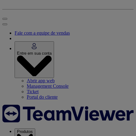
Fale com a equipe de vendas
Entre em sua conta
Abrir app web
Management Console
Ticket
Portal do cliente
Produtos