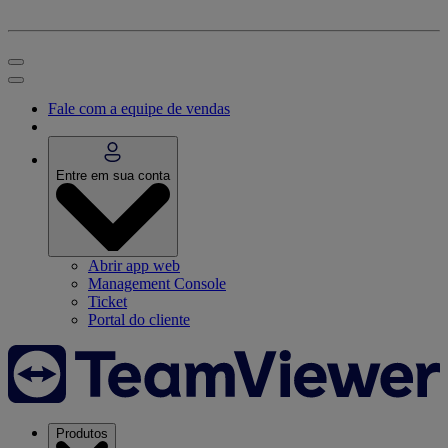
Fale com a equipe de vendas
Entre em sua conta
Abrir app web
Management Console
Ticket
Portal do cliente
Produtos