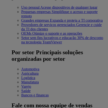
Uso pessoal
Acesse dispositivos de qualquer lugar
Pequenas empresas
Simplifique o acesso e suporte
remoto
Grandes empresas
Expanda e proteja a TI corporativa
Provedores de serviços gerenciados
Gerencie e cuide
da TI dos clientes
OEMs
Otimize o suporte e as operações
Setor sem fins lucrativos e educação
30% de desconto
na tecnologia TeamViewer
Por setor
Principais soluções
organizadas por setor
Automotiva
Agricultura
Logística
Manufatura
Varejo
Saúde
Bancos e finanças
Fale com nossa equipe de vendas