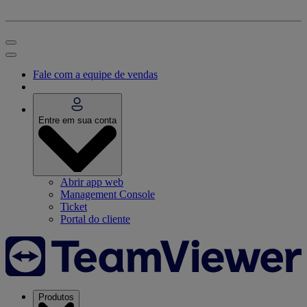
Fale com a equipe de vendas
Entre em sua conta
Abrir app web
Management Console
Ticket
Portal do cliente
Produtos