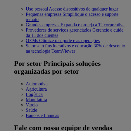
Uso pessoal
Acesse dispositivos de qualquer lugar
Pequenas empresas
Simplifique o acesso e suporte
remoto
Grandes empresas
Expanda e proteja a TI corporativa
Provedores de serviços gerenciados
Gerencie e cuide
da TI dos clientes
OEMs
Otimize o suporte e as operações
Setor sem fins lucrativos e educação
30% de desconto
na tecnologia TeamViewer
Por setor
Principais soluções
organizadas por setor
Automotiva
Agricultura
Logística
Manufatura
Varejo
Saúde
Bancos e finanças
Fale com nossa equipe de vendas