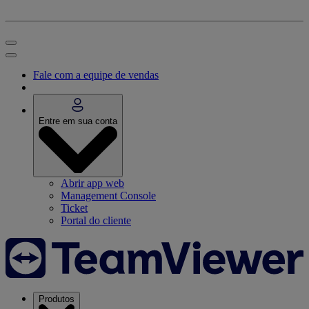
Fale com a equipe de vendas
Entre em sua conta
Abrir app web
Management Console
Ticket
Portal do cliente
Produtos