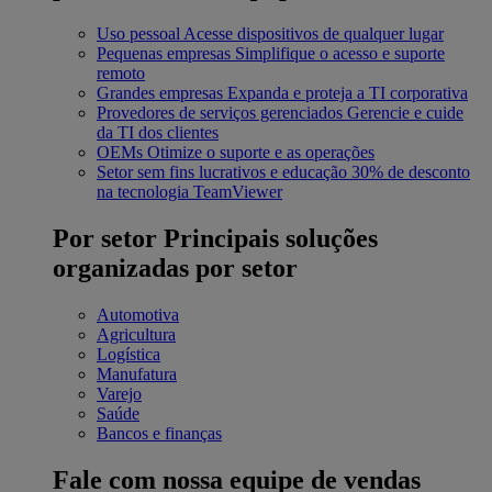
Uso pessoal
Acesse dispositivos de qualquer lugar
Pequenas empresas
Simplifique o acesso e suporte
remoto
Grandes empresas
Expanda e proteja a TI corporativa
Provedores de serviços gerenciados
Gerencie e cuide
da TI dos clientes
OEMs
Otimize o suporte e as operações
Setor sem fins lucrativos e educação
30% de desconto
na tecnologia TeamViewer
Por setor
Principais soluções
organizadas por setor
Automotiva
Agricultura
Logística
Manufatura
Varejo
Saúde
Bancos e finanças
Fale com nossa equipe de vendas