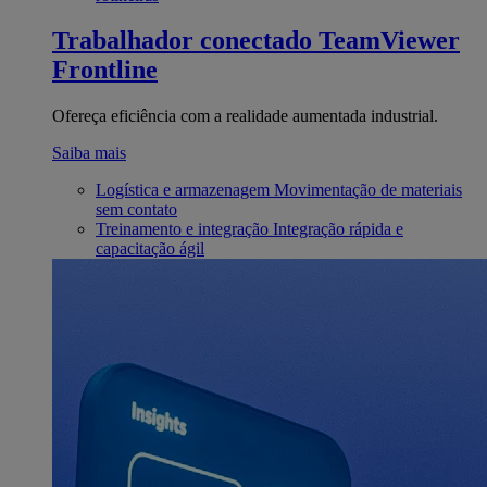
Trabalhador conectado
TeamViewer
Frontline
Ofereça eficiência com a realidade aumentada industrial.
Saiba mais
Logística e armazenagem
Movimentação de materiais
sem contato
Treinamento e integração
Integração rápida e
capacitação ágil