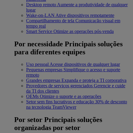
Desktop remoto
Aumente a produtividade de qualquer
lugar
Wake-on-LAN
Ative dispositivos remotamente
Compartilhamento de tela
Comunicação visual em
tempo real
Smart Service
Otimize as operações pós-venda
Por necessidade
Principais soluções
para diferentes equipes
Uso pessoal
Acesse dispositivos de qualquer lugar
Pequenas empresas
Simplifique o acesso e suporte
remoto
Grandes empresas
Expanda e proteja a TI corporativa
Provedores de serviços gerenciados
Gerencie e cuide
da TI dos clientes
OEMs
Otimize o suporte e as operações
Setor sem fins lucrativos e educação
30% de desconto
na tecnologia TeamViewer
Por setor
Principais soluções
organizadas por setor