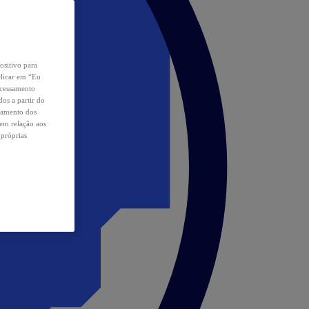
ositivo para
clicar em “Eu
ocessamento
os a partir do
samento dos
 em relação aos
 próprias