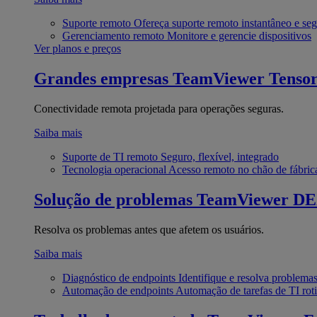
Suporte remoto
Ofereça suporte remoto instantâneo e se
Gerenciamento remoto
Monitore e gerencie dispositivos
Ver planos e preços
Grandes empresas
TeamViewer Tenso
Conectividade remota projetada para operações seguras.
Saiba mais
Suporte de TI remoto
Seguro, flexível, integrado
Tecnologia operacional
Acesso remoto no chão de fábric
Solução de problemas
TeamViewer D
Resolva os problemas antes que afetem os usuários.
Saiba mais
Diagnóstico de endpoints
Identifique e resolva problema
Automação de endpoints
Automação de tarefas de TI roti