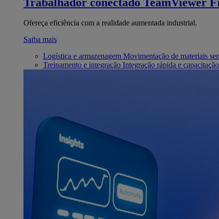
Trabalhador conectado
TeamViewer Fr
Ofereça eficiência com a realidade aumentada industrial.
Saiba mais
Logística e armazenagem
Movimentação de materiais se
Treinamento e integração
Integração rápida e capacitação