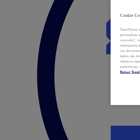
Cookie Co
TeamViewer e 
personalizar 
concordo”, vo
subsequente d
uso dos nosso
dados, são de
objetivos esp
preferências,
Baixar Team