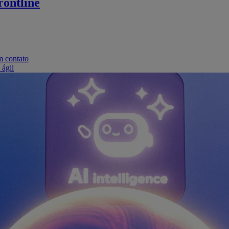
ontline
m contato
 ágil