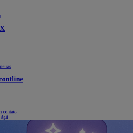
a
EX
s
neiras
ontline
m contato
 ágil