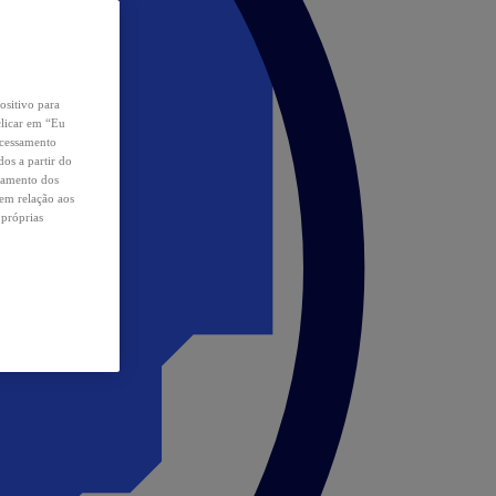
ositivo para
clicar em “Eu
ocessamento
os a partir do
samento dos
 em relação aos
 próprias