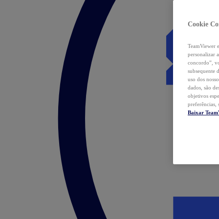
Cookie Co
TeamViewer e 
personalizar 
concordo”, vo
subsequente d
uso dos nosso
dados, são de
objetivos esp
preferências,
Baixar Team