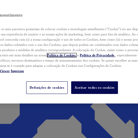
nsentimento
os seus parceiros gostariam de colocar cookies e tecnologias semelhantes (“Cookie”) no seu disp
a sua experiência de usuário e as nossas ações de marketing, bem como para fins de analítica. Ao 
cê concorda com (i) a nossa configuração e uso de todos os Cookies, bem como (ii) o nosso pr
os dados coletados com o uso dos Cookies, que depois podem ser combinados com dados coletad
s produtos e medidas de analítica correspondentes. A colocação do Cookie, assim como o proces
scritos em mais detalhes na nossa
Política de Cookies
e
Política de Privacidade
, especialmente
ecíficos, terceiros destinatários e tempo de armazenamento dos cookies. Se quiser escolher as suas
 sinta-se à vontade para adaptar a colocação de Cookies nas Configurações de Cookies.
Viewer
Impresso
Definições de cookies
Aceitar todos os cookies