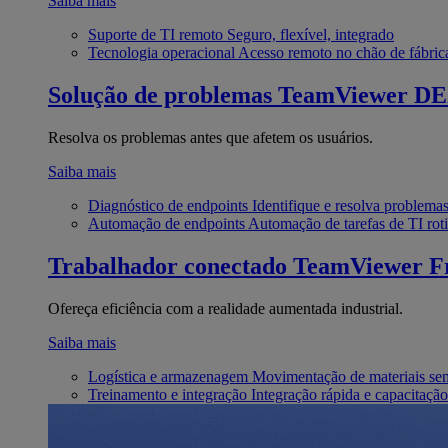
Saiba mais
Suporte de TI remoto
Seguro, flexível, integrado
Tecnologia operacional
Acesso remoto no chão de fábric
Solução de problemas
TeamViewer D
Resolva os problemas antes que afetem os usuários.
Saiba mais
Diagnóstico de endpoints
Identifique e resolva problema
Automação de endpoints
Automação de tarefas de TI roti
Trabalhador conectado
TeamViewer Fr
Ofereça eficiência com a realidade aumentada industrial.
Saiba mais
Logística e armazenagem
Movimentação de materiais se
Treinamento e integração
Integração rápida e capacitação