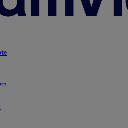
te
guro
r