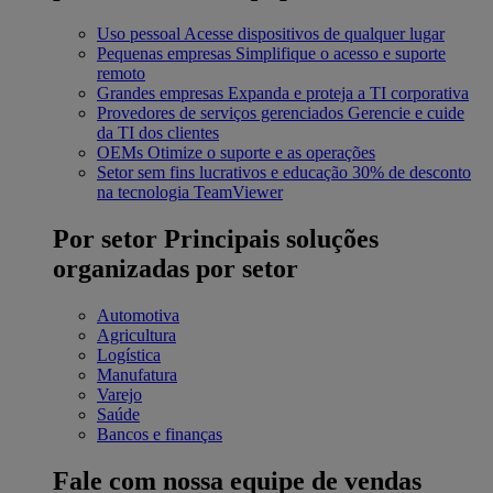
Uso pessoal
Acesse dispositivos de qualquer lugar
Pequenas empresas
Simplifique o acesso e suporte
remoto
Grandes empresas
Expanda e proteja a TI corporativa
Provedores de serviços gerenciados
Gerencie e cuide
da TI dos clientes
OEMs
Otimize o suporte e as operações
Setor sem fins lucrativos e educação
30% de desconto
na tecnologia TeamViewer
Por setor
Principais soluções
organizadas por setor
Automotiva
Agricultura
Logística
Manufatura
Varejo
Saúde
Bancos e finanças
Fale com nossa equipe de vendas