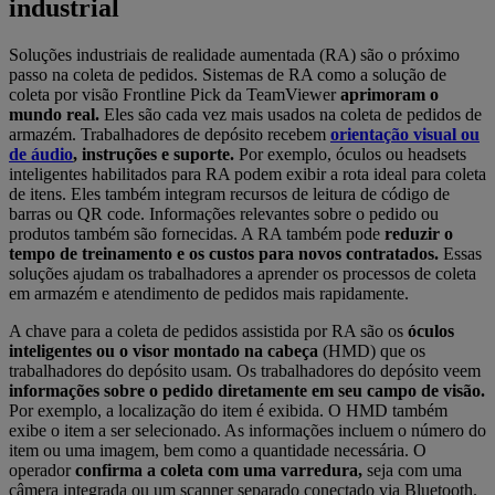
industrial
Soluções industriais de realidade aumentada (RA) são o próximo
passo na coleta de pedidos. Sistemas de RA como a solução de
coleta por visão Frontline Pick da TeamViewer
aprimoram o
mundo real.
Eles são cada vez mais usados ​​na coleta de pedidos de
armazém. Trabalhadores de depósito recebem
orientação visual ou
de áudio
, instruções e suporte.
Por exemplo, óculos ou headsets
inteligentes habilitados para RA podem exibir a rota ideal para coleta
de itens. Eles também integram recursos de leitura de código de
barras ou QR code. Informações relevantes sobre o pedido ou
produtos também são fornecidas. A RA também pode
reduzir o
tempo de treinamento e os custos para novos contratados.
Essas
soluções ajudam os trabalhadores a aprender os processos de coleta
em armazém e atendimento de pedidos mais rapidamente.
A chave para a coleta de pedidos assistida por RA são os
óculos
inteligentes ou o visor montado na cabeça
(HMD) que os
trabalhadores do depósito usam. Os trabalhadores do depósito veem
informações sobre o pedido diretamente em seu campo de visão.
Por exemplo, a localização do item é exibida. O HMD também
exibe o item a ser selecionado. As informações incluem o número do
item ou uma imagem, bem como a quantidade necessária. O
operador
confirma a coleta com uma varredura,
seja com uma
câmera integrada ou um scanner separado conectado via Bluetooth.