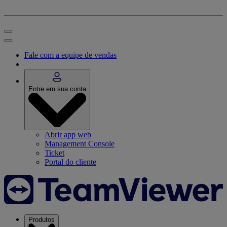
Fale com a equipe de vendas
Entre em sua conta
Abrir app web
Management Console
Ticket
Portal do cliente
Produtos