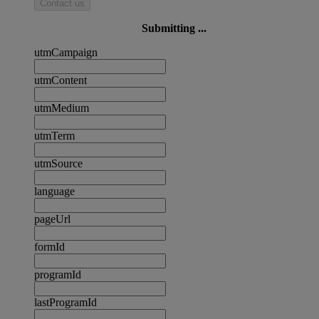
Contact us
Submitting ...
utmCampaign
utmContent
utmMedium
utmTerm
utmSource
language
pageUrl
formId
programId
lastProgramId