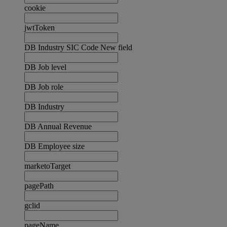
cookie
jwtToken
DB Industry SIC Code New field
DB Job level
DB Job role
DB Industry
DB Annual Revenue
DB Employee size
marketoTarget
pagePath
gclid
pageName