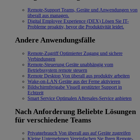
Remote-Support
Teams, Geräte und Anwendungen von
überall aus managen.
Digital Employee Experience (DEX)
Lösen Sie IT-
Probleme proaktiv, bevor die Produktivität leidet.
Andere Anwendungsfälle
Remote-Zugriff
Optimierter Zugang und sichere
Verbindungen
Remote-Steuerung
Geräte unabhängig vom
Betriebssystem remote steuern
Remote Desktop
Von überall aus produktiv arbeiten
Wake-on-LAN
Geräte aus der Ferne aktivieren
Bildschirmfreigabe
Visuell gestützter Support in
Echtzeit
Smart Service
Optimalen Aftersales-Service anbieten
Nach Anforderung
Beliebte Lösungen
für verschiedene Teams
Privatgebrauch
Von überall aus auf Geräte zugreifen
Kleine Unternehmen
Vereinfachen Sie Ihren Remote-