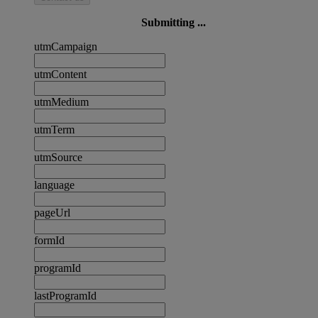
Submitting ...
utmCampaign
utmContent
utmMedium
utmTerm
utmSource
language
pageUrl
formId
programId
lastProgramId