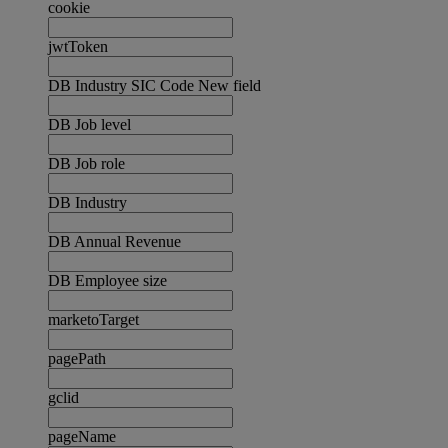
cookie
jwtToken
DB Industry SIC Code New field
DB Job level
DB Job role
DB Industry
DB Annual Revenue
DB Employee size
marketoTarget
pagePath
gclid
pageName