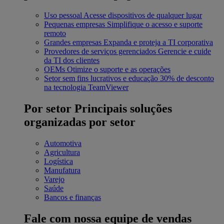
Uso pessoal
Acesse dispositivos de qualquer lugar
Pequenas empresas
Simplifique o acesso e suporte
remoto
Grandes empresas
Expanda e proteja a TI corporativa
Provedores de serviços gerenciados
Gerencie e cuide
da TI dos clientes
OEMs
Otimize o suporte e as operações
Setor sem fins lucrativos e educação
30% de desconto
na tecnologia TeamViewer
Por setor
Principais soluções
organizadas por setor
Automotiva
Agricultura
Logística
Manufatura
Varejo
Saúde
Bancos e finanças
Fale com nossa equipe de vendas