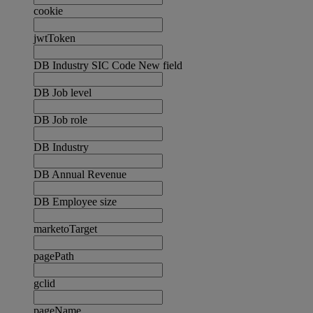
cookie
jwtToken
DB Industry SIC Code New field
DB Job level
DB Job role
DB Industry
DB Annual Revenue
DB Employee size
marketoTarget
pagePath
gclid
pageName