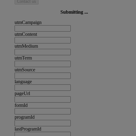
Contact us
Submitting ...
utmCampaign
utmContent
utmMedium
utmTerm
utmSource
language
pageUrl
formId
programId
lastProgramId