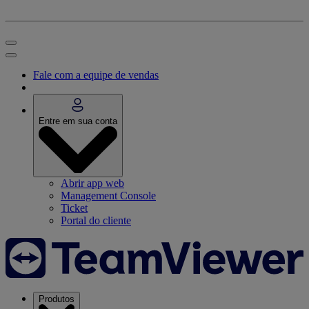
Fale com a equipe de vendas
Entre em sua conta
Abrir app web
Management Console
Ticket
Portal do cliente
Produtos