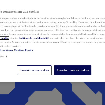
de consentement aux cookies
ses partenaires souhaitent placer des cookies et technologies similaires (« Cookie ») sur votre ap
votre expérience utilisateur et nos actions marketing, ainsi qu’à des fins d’analyse. En cliquant s
(i) nos réglages et l’utilisation de cookies ainsi que (ii) l’analyse subséquente des données collect
de cookies, qui peuvent être associées aux données collectées par l’utilisation de nos produits et le
sociées. Le placement de cookies, ainsi que le traitement des données sont décrits en détails dans
 cookies
et notre
Politique de confidentialité
, en particulier les objectifs précis, les destinataires t
es cookies. Si vous souhaitez choisir vous-même vos préférences, vous pouvez adapter le placem
mètres des cookies.
 TeamViewer
Mentions légales
ales
Paramètres des cookies
Autoriser tous les cookies