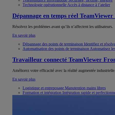
Téléassistance informatique
Sécurisée, flexible, intégrée
Technologie opérationnelle
Accès à distance à l’atelier
Dépannage en temps réel
TeamViewer
Résolvez les problèmes avant qu’ils n’affectent les utilisateurs.
En savoir plus
Dépannage des points de terminaison
Identifiez et résol
Automatisation des points de terminaison
Automatisez les
Travailleur connecté
TeamViewer Fron
Améliorez votre efficacité avec la réalité augmentée industrielle
En savoir plus
Logistique et entreposage
Manutention mains libres
Formation et intégration
Intégration rapide et perfection