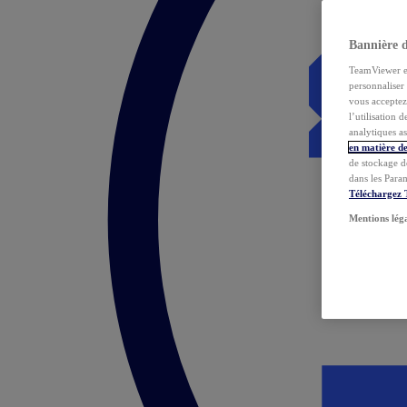
Bannière 
TeamViewer et 
personnaliser 
vous acceptez 
l’utilisation 
analytiques as
en matière de
de stockage d
dans les Para
Téléchargez
Mentions lég