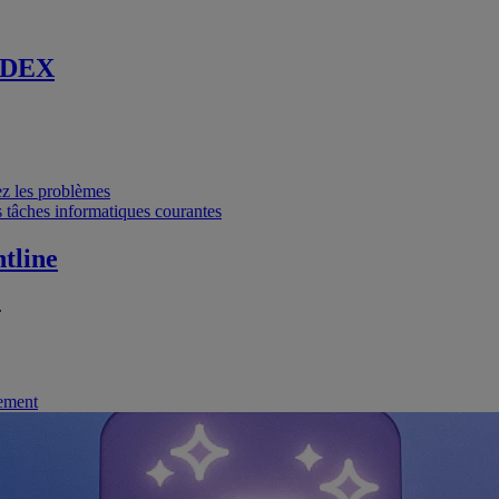
 DEX
vez les problèmes
 tâches informatiques courantes
tline
.
nement