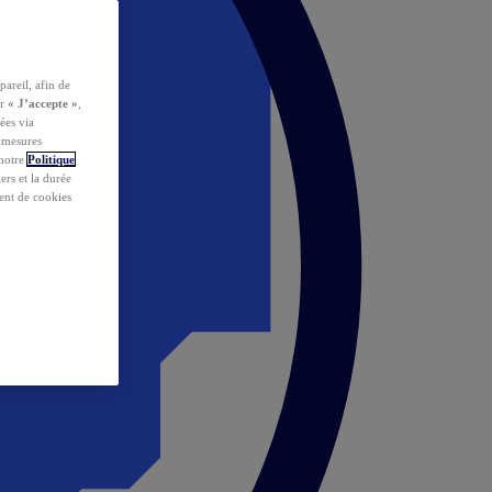
pareil, afin de
ur
« J’accepte »
,
ées via
s mesures
 notre
Politique
iers et la durée
ent de cookies