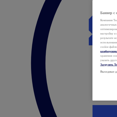
Баннер с 
Компания Tea
аналогичных 
оптимизиров
настройку и 
результате и
использован
cookie-файло
конфиденци
хранения coo
указать друг
Загрузить T
Выходные д