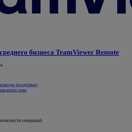
среднего бизнеса
TeamViewer Remote
а.
адежную поддержку
равление ими
зопасности операций.