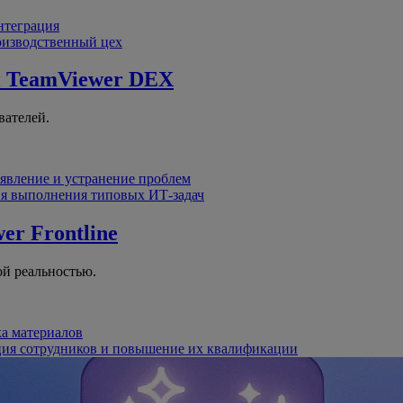
интеграция
оизводственный цех
й
TeamViewer DEX
вателей.
явление и устранение проблем
я выполнения типовых ИТ-задач
er Frontline
й реальностью.
ка материалов
ция сотрудников и повышение их квалификации