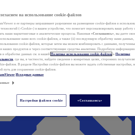
согласием на использование cookie-файлов
mViewer и ее партнеры запрашивают разрешение на размещение cookie-файлов и использов
технологий («Cookie») в вашем устройстве, что помогает персонализировать вашу работу 
ать наши маркетинговые и аналитические процессы. Нажимая
«Соглашаюсь»
, вы даете свое
использование нами всех cookie-файлов, а также (ii) последующую обработку нами данных,
спользования cookie-файлов, которые затем мы можем комбинировать с данными, полученным
ия наших продуктов и через соответствующие средства аналитики. Подробную информацию
в и обработке данных см. в нашей
Политике использования cookie-файлов
и
Политике
альности
, где вы, в частности, найдете сведения о конкретных целях, сторонних получателя
kie-файлов. В разделе Настройки cookie-файлов вы можете задать собственные настройки, 
ой путь для сохранения cookie-файлов.
eamViewer
Исходные данные
анные
Настройки файлов cookie
«Соглашаюсь»