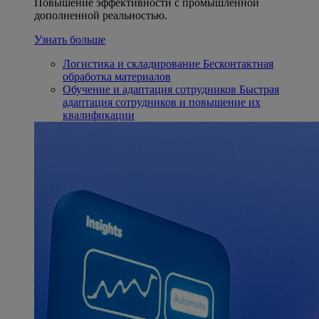
Повышение эффективности с промышленной
дополненной реальностью.
Узнать больше
Логистика и складирование
Бесконтактная
обработка материалов
Обучение и адаптация сотрудников
Быстрая
адаптация сотрудников и повышение их
квалификации