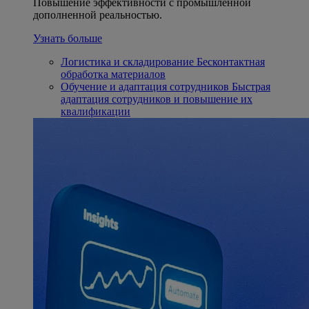
Повышение эффективности с промышленной
дополненной реальностью.
Узнать больше
Логистика и складирование
Бесконтактная
обработка материалов
Обучение и адаптация сотрудников
Быстрая
адаптация сотрудников и повышение их
квалификации