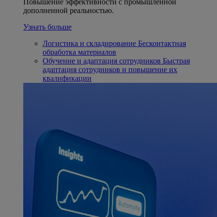
Повышение эффективности с промышленной
дополненной реальностью.
Узнать больше
Логистика и складирование
Бесконтактная
обработка материалов
Обучение и адаптация сотрудников
Быстрая
адаптация сотрудников и повышение их
квалификации