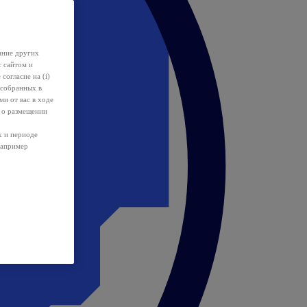
ание других
с сайтом и
 согласие на (i)
 собранных в
и от вас в ходе
 о размещении
х и периоде
например