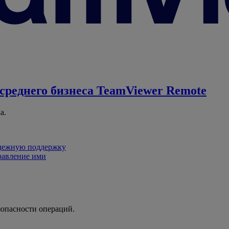
среднего бизнеса
TeamViewer Remote
а.
адежную поддержку
равление ими
зопасности операций.