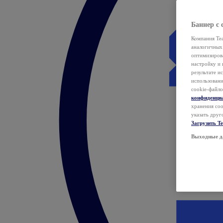
Баннер с 
Компания Tea
аналогичных 
оптимизиров
настройку и 
результате и
использован
cookie-файло
конфиденци
хранения coo
указать друг
Загрузить T
Выходные д