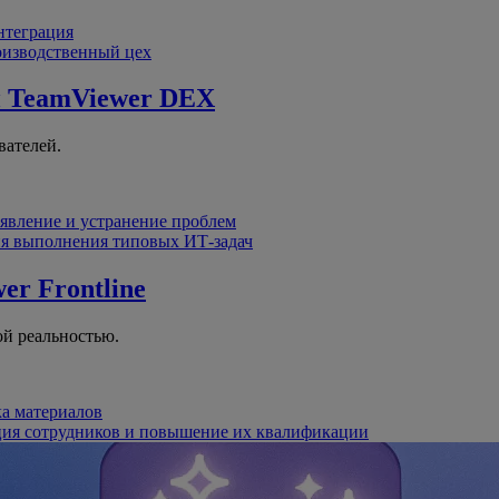
интеграция
оизводственный цех
й
TeamViewer DEX
вателей.
явление и устранение проблем
я выполнения типовых ИТ-задач
er Frontline
й реальностью.
ка материалов
ция сотрудников и повышение их квалификации