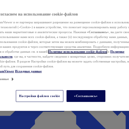
согласием на использование cookie-файлов
mViewer и ее партнеры запрашивают разрешение на размещение cookie-файлов и использов
технологий («Cookie») в вашем устройстве, что помогает персонализировать вашу работу 
ать наши маркетинговые и аналитические процессы. Нажимая
«Соглашаюсь»
, вы даете свое
использование нами всех cookie-файлов, а также (ii) последующую обработку нами данных,
спользования cookie-файлов, которые затем мы можем комбинировать с данными, полученным
ия наших продуктов и через соответствующие средства аналитики. Подробную информацию
в и обработке данных см. в нашей
Политике использования cookie-файлов
и
Политике
альности
, где вы, в частности, найдете сведения о конкретных целях, сторонних получателя
kie-файлов. В разделе Настройки cookie-файлов вы можете задать собственные настройки, 
ой путь для сохранения cookie-файлов.
eamViewer
Исходные данные
анные
Настройки файлов cookie
«Соглашаюсь»