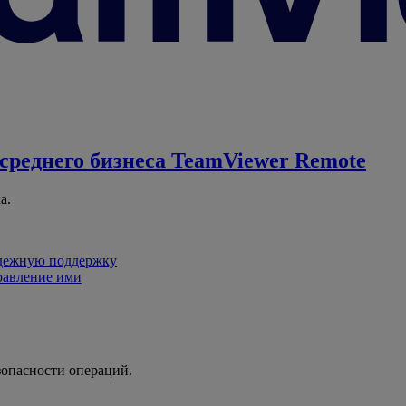
среднего бизнеса
TeamViewer Remote
а.
адежную поддержку
равление ими
зопасности операций.