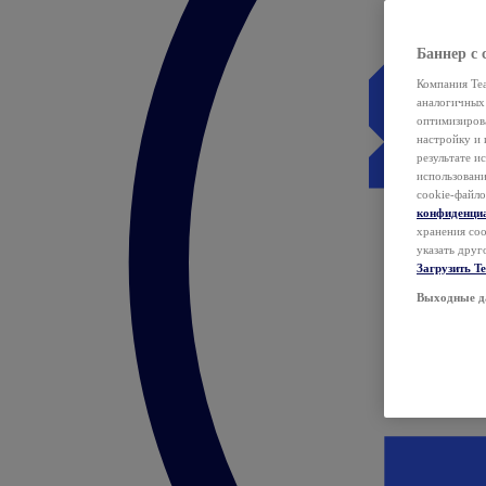
Баннер с 
Компания Tea
аналогичных 
оптимизиров
настройку и 
результате и
использован
cookie-файло
конфиденци
хранения coo
указать друг
Загрузить T
Выходные д