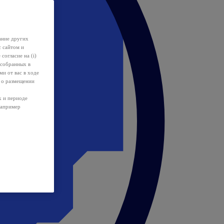
ание других
с сайтом и
 согласие на (i)
 собранных в
и от вас в ходе
 о размещении
х и периоде
например