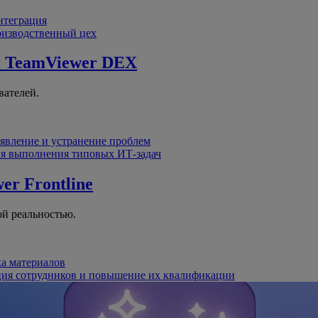
интеграция
оизводственный цех
й
TeamViewer DEX
вателей.
явление и устранение проблем
я выполнения типовых ИТ-задач
er Frontline
й реальностью.
ка материалов
ция сотрудников и повышение их квалификации