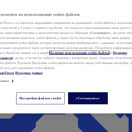
согласием на использование cookie-файлов
mViewer и ее партнеры запрашивают разрешение на размещение cookie-файлов и использов
технологий («Cookie») в вашем устройстве, что помогает персонализировать вашу работу 
ать наши маркетинговые и аналитические процессы. Нажимая
«Соглашаюсь»
, вы даете свое
использование нами всех cookie-файлов, а также (ii) последующую обработку нами данных,
спользования cookie-файлов, которые затем мы можем комбинировать с данными, полученным
ия наших продуктов и через соответствующие средства аналитики. Подробную информацию
в и обработке данных см. в нашей
Политике использования cookie-файлов
и
Политике
альности
, где вы, в частности, найдете сведения о конкретных целях, сторонних получателя
kie-файлов. В разделе Настройки cookie-файлов вы можете задать собственные настройки, 
ой путь для сохранения cookie-файлов.
eamViewer
Исходные данные
анные
Настройки файлов cookie
«Соглашаюсь»