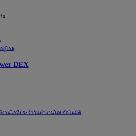
ภัย
ว
่อยู่ไกล
ewer DEX
ห้งานไอทีประจำวันทำงานโดยอัตโนมัติ