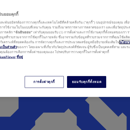
นยอมคุกกี้
ละพันธมิตรต้องการวางคุกกี้และเทคโนโลยีที่คล้ายคลึงกัน (“คุกกี้”) บนอุปกรณ์ของคุณ เพื่อ
ารใช้งานเว็บในแบบที่เหมาะกับคุณ รวมถึงมาตรการทางการตลาดของเรา และเพื่อวัตถุประ
วยการคลิก
“ฉันยินยอม”
เท่ากับคุณยอมรับ (1) การตั้งค่าและการใช้งานคุกกี้ทั้งหมดของเรา ร
มูลที่รวบรวมจากการใช้คุกกี้ในภายหลัง ซึ่งอาจรวมกับข้อมูลที่รวบรวมจากการที่คุณใช้ผลิ
ิเคราะห์ที่สอดคล้องกัน การจัดวางคุกกี้และการประมวลผลข้อมูลมีอธิบายเพิ่มเติมใน
นโยบาย
ป็นส่วนตัว
ของเรา โดยเฉพาะที่เกี่ยวกับวัตถุประสงค์ที่ชัดเจน ผู้รับซึ่งเป็นบุคคลที่สาม และ
ากคุณต้องการเลือกการตั้งค่าของคุณเอง โปรดปรับการวางคุกกี้ในการตั้งค่าคุกกี้
TeamViewer
ที่อยู่
การตั้งค่าคุกกี้
ยอมรับคุกกี้ทั้งหมด