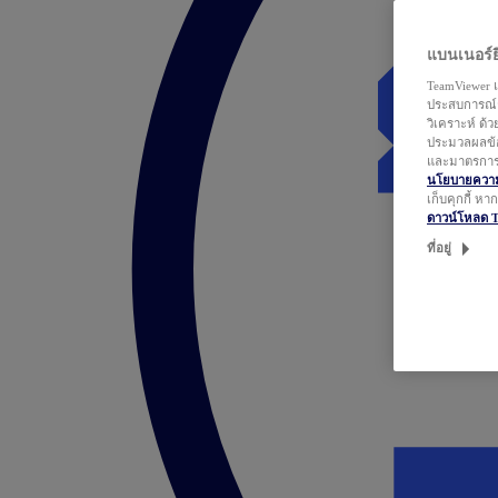
แบนเนอร์ยิ
TeamViewer แ
ประสบการณ์ก
วิเคราะห์ ด้
ประมวลผลข้อ
และมาตรการว
นโยบายความเ
เก็บคุกกี้ ห
ดาวน์โหลด 
ที่อยู่