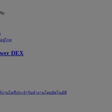
ภัย
ว
่อยู่ไกล
ewer DEX
ห้งานไอทีประจำวันทำงานโดยอัตโนมัติ