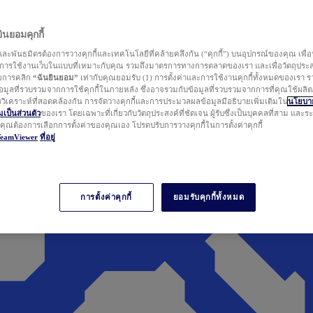
นยอมคุกกี้
ละพันธมิตรต้องการวางคุกกี้และเทคโนโลยีที่คล้ายคลึงกัน (“คุกกี้”) บนอุปกรณ์ของคุณ เพื่อ
ารใช้งานเว็บในแบบที่เหมาะกับคุณ รวมถึงมาตรการทางการตลาดของเรา และเพื่อวัตถุประ
วยการคลิก
“ฉันยินยอม”
เท่ากับคุณยอมรับ (1) การตั้งค่าและการใช้งานคุกกี้ทั้งหมดของเรา ร
มูลที่รวบรวมจากการใช้คุกกี้ในภายหลัง ซึ่งอาจรวมกับข้อมูลที่รวบรวมจากการที่คุณใช้ผลิ
ิเคราะห์ที่สอดคล้องกัน การจัดวางคุกกี้และการประมวลผลข้อมูลมีอธิบายเพิ่มเติมใน
นโยบาย
ป็นส่วนตัว
ของเรา โดยเฉพาะที่เกี่ยวกับวัตถุประสงค์ที่ชัดเจน ผู้รับซึ่งเป็นบุคคลที่สาม และ
ากคุณต้องการเลือกการตั้งค่าของคุณเอง โปรดปรับการวางคุกกี้ในการตั้งค่าคุกกี้
TeamViewer
ที่อยู่
การตั้งค่าคุกกี้
ยอมรับคุกกี้ทั้งหมด