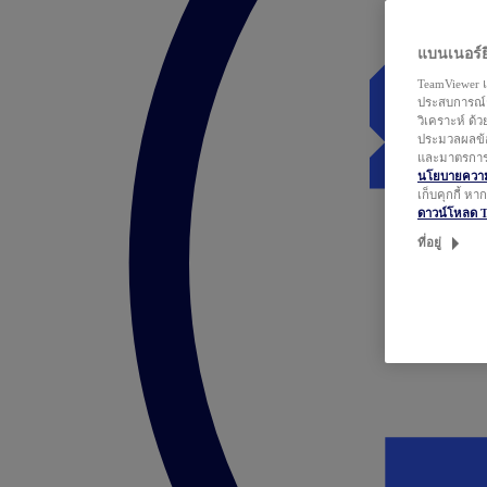
แบนเนอร์ยิ
TeamViewer แ
ประสบการณ์ก
วิเคราะห์ ด้
ประมวลผลข้อ
และมาตรการว
นโยบายความเ
เก็บคุกกี้ ห
ดาวน์โหลด 
ที่อยู่