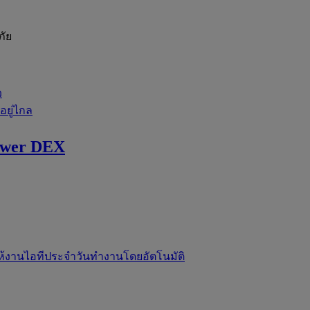
ภัย
ว
่อยู่ไกล
ewer DEX
ห้งานไอทีประจำวันทำงานโดยอัตโนมัติ