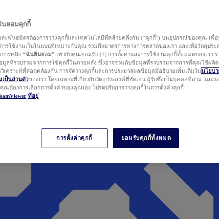
นยอมคุกกี้
ละพันธมิตรต้องการวางคุกกี้และเทคโนโลยีที่คล้ายคลึงกัน (“คุกกี้”) บนอุปกรณ์ของคุณ เพื่อ
ารใช้งานเว็บในแบบที่เหมาะกับคุณ รวมถึงมาตรการทางการตลาดของเรา และเพื่อวัตถุประ
วยการคลิก
“ฉันยินยอม”
เท่ากับคุณยอมรับ (1) การตั้งค่าและการใช้งานคุกกี้ทั้งหมดของเรา ร
มูลที่รวบรวมจากการใช้คุกกี้ในภายหลัง ซึ่งอาจรวมกับข้อมูลที่รวบรวมจากการที่คุณใช้ผลิ
ิเคราะห์ที่สอดคล้องกัน การจัดวางคุกกี้และการประมวลผลข้อมูลมีอธิบายเพิ่มเติมใน
นโยบาย
ป็นส่วนตัว
ของเรา โดยเฉพาะที่เกี่ยวกับวัตถุประสงค์ที่ชัดเจน ผู้รับซึ่งเป็นบุคคลที่สาม และ
ากคุณต้องการเลือกการตั้งค่าของคุณเอง โปรดปรับการวางคุกกี้ในการตั้งค่าคุกกี้
TeamViewer
ที่อยู่
การตั้งค่าคุกกี้
ยอมรับคุกกี้ทั้งหมด