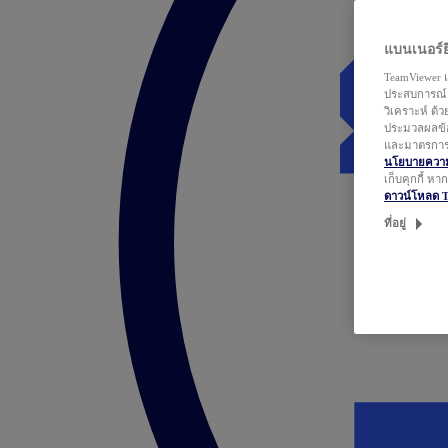
แบนเนอร์ยิ
TeamViewer แ
ประสบการณ์ก
วิเคราะห์ ด้
ประมวลผลข้อ
และมาตรการว
นโยบายความเ
เก็บคุกกี้ ห
ดาวน์โหลด 
ที่อยู่