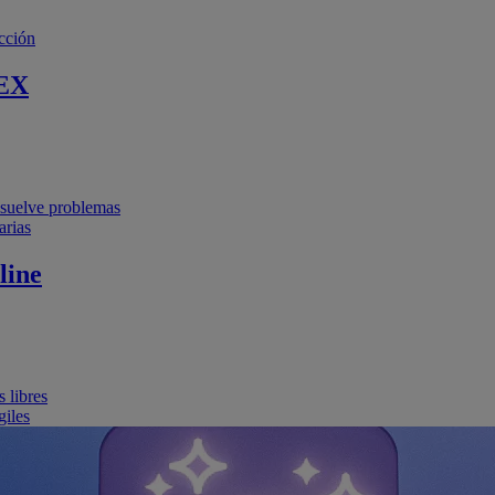
cción
EX
resuelve problemas
arias
line
 libres
giles