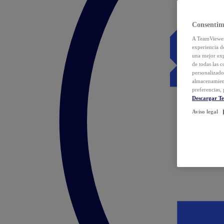
Consentim
A TeamViewer 
experiencia d
una mejor exp
de todas las 
personalizado
almacenamien
preferencias, 
Descargar T
Aviso legal