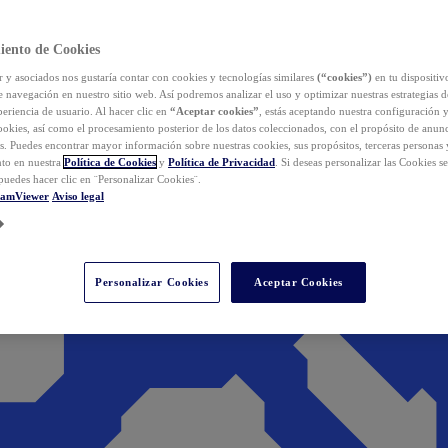
iento de Cookies
y asociados nos gustaría contar con cookies y tecnologías similares
(“cookies”)
en tu dispositiv
e navegación en nuestro sitio web. Así podremos analizar el uso y optimizar nuestras estrategias 
eriencia de usuario. Al hacer clic en
“Aceptar cookies”
, estás aceptando nuestra configuración 
cookies, así como el procesamiento posterior de los datos coleccionados, con el propósito de anun
s. Puedes encontrar mayor información sobre nuestras cookies, sus propósitos, terceras personas 
to en nuestra
Política de Cookies
y
Política de Privacidad
. Si deseas personalizar las Cookies s
puedes hacer clic en ¨Personalizar Cookies¨.
eamViewer
Aviso legal
Personalizar Cookies
Aceptar Cookies