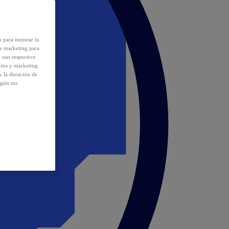
o para mejorar tu
de marketing para
y uso respectivo
cios y marketing
y la duración de
egún tus