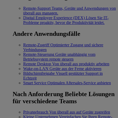
Remote-Support
Teams, Geräte und Anwendungen von
überall aus managen.
Digital Employee Experience (DEX)
Lösen Sie IT-
Probleme proaktiv, bevor die Produktivität leidet.
Andere Anwendungsfälle
Remote-Zugriff
Optimierter Zugang und sichere
Verbindungen
Remote-Steuerung
Geräte unabhängig vom
Betriebssystem remote steuern
Remote Desktop
Von überall aus produktiv arbeiten
Wake-on-LAN
Geräte aus der Ferne aktivieren
Bildschirmfreigabe
Visuell gestützter Support in
Echtzeit
Smart Service
Optimalen Aftersales-Service anbieten
Nach Anforderung
Beliebte Lösungen
für verschiedene Teams
Privatgebrauch
Von überall aus auf Geräte zugreifen
Kleine Unternehmen
Vereinfachen Sie Ihren Remote-