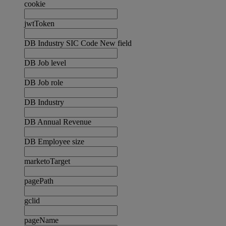
cookie
jwtToken
DB Industry SIC Code New field
DB Job level
DB Job role
DB Industry
DB Annual Revenue
DB Employee size
marketoTarget
pagePath
gclid
pageName