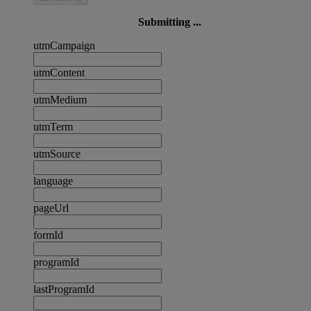
Submitting ...
utmCampaign
utmContent
utmMedium
utmTerm
utmSource
language
pageUrl
formId
programId
lastProgramId