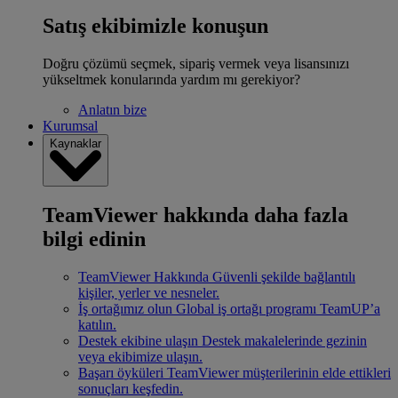
Satış ekibimizle konuşun
Doğru çözümü seçmek, sipariş vermek veya lisansınızı
yükseltmek konularında yardım mı gerekiyor?
Anlatın bize
Kurumsal
Kaynaklar
TeamViewer hakkında daha fazla
bilgi edinin
TeamViewer Hakkında
Güvenli şekilde bağlantılı
kişiler, yerler ve nesneler.
İş ortağımız olun
Global iş ortağı programı TeamUP’a
katılın.
Destek ekibine ulaşın
Destek makalelerinde gezinin
veya ekibimize ulaşın.
Başarı öyküleri
TeamViewer müşterilerinin elde ettikleri
sonuçları keşfedin.