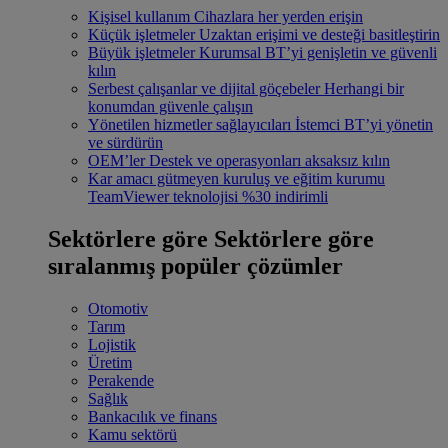
Kişisel kullanım
Cihazlara her yerden erişin
Küçük işletmeler
Uzaktan erişimi ve desteği basitleştirin
Büyük işletmeler
Kurumsal BT’yi genişletin ve güvenli
kılın
Serbest çalışanlar ve dijital göçebeler
Herhangi bir
konumdan güvenle çalışın
Yönetilen hizmetler sağlayıcıları
İstemci BT’yi yönetin
ve sürdürün
OEM’ler
Destek ve operasyonları aksaksız kılın
Kar amacı gütmeyen kuruluş ve eğitim kurumu
TeamViewer teknolojisi %30 indirimli
Sektörlere göre
Sektörlere göre
sıralanmış popüler çözümler
Otomotiv
Tarım
Lojistik
Üretim
Perakende
Sağlık
Bankacılık ve finans
Kamu sektörü