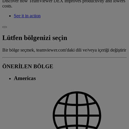
Discover how TeamViewer DEX improves productivity and lowers
costs.
See it in action
Lütfen bölgenizi seçin
Bir bölge seçmek, teamviewer.com'daki dili ve/veya içeriği değiştirir
ÖNERİLEN BÖLGE
Americas