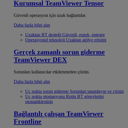
Kurumsal
TeamViewer Tensor
Güvenli operasyon için uzak bağlantılar.
Daha fazla bilgi alın
Uzaktan BT desteği
Güvenli, esnek, entegre
Operasyonel teknoloji
Uzaktan atölye erişimi
Gerçek zamanlı sorun giderme
TeamViewer DEX
Sorunları kullanıcılar etkilenmeden çözün.
Daha fazla bilgi alın
Uç nokta sorun giderme
Sorunları tanımlayın ve çözün
Uç nokta otomasyonu
Rutin BT görevlerini
otomatikleştirin
Bağlantılı çalışan
TeamViewer
Frontline