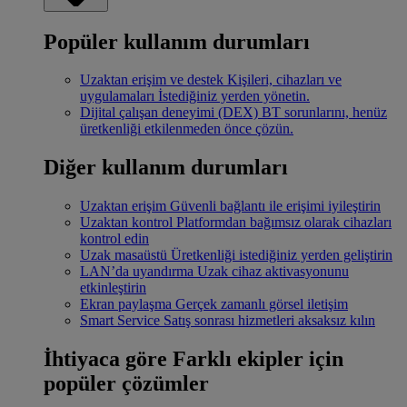
Popüler kullanım durumları
Uzaktan erişim ve destek
Kişileri, cihazları ve
uygulamaları İstediğiniz yerden yönetin.
Dijital çalışan deneyimi (DEX)
BT sorunlarını, henüz
üretkenliği etkilenmeden önce çözün.
Diğer kullanım durumları
Uzaktan erişim
Güvenli bağlantı ile erişimi iyileştirin
Uzaktan kontrol
Platformdan bağımsız olarak cihazları
kontrol edin
Uzak masaüstü
Üretkenliği istediğiniz yerden geliştirin
LAN’da uyandırma
Uzak cihaz aktivasyonunu
etkinleştirin
Ekran paylaşma
Gerçek zamanlı görsel iletişim
Smart Service
Satış sonrası hizmetleri aksaksız kılın
İhtiyaca göre
Farklı ekipler için
popüler çözümler