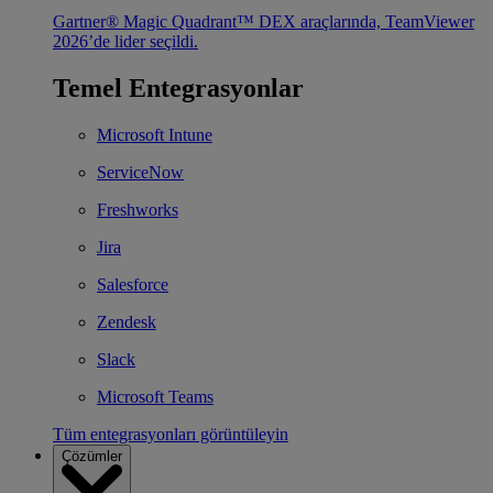
Gartner® Magic Quadrant™ DEX araçlarında, TeamViewer
2026’de lider seçildi.
Temel Entegrasyonlar
Microsoft Intune
ServiceNow
Freshworks
Jira
Salesforce
Zendesk
Slack
Microsoft Teams
Tüm entegrasyonları görüntüleyin
Çözümler