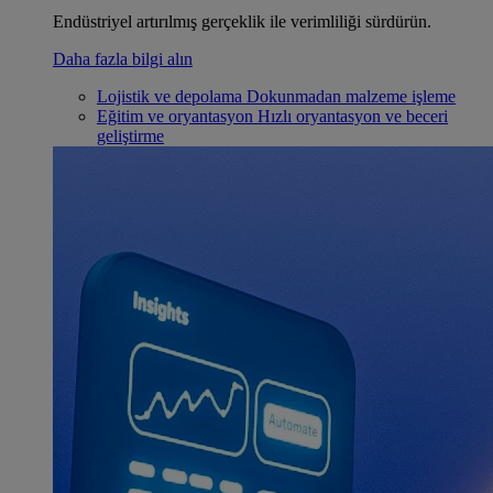
Endüstriyel artırılmış gerçeklik ile verimliliği sürdürün.
Daha fazla bilgi alın
Lojistik ve depolama
Dokunmadan malzeme işleme
Eğitim ve oryantasyon
Hızlı oryantasyon ve beceri
geliştirme