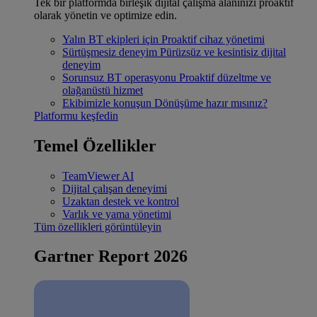
Tek bir platformda birleşik dijital çalışma alanınızı proaktif
olarak yönetin ve optimize edin.
Yalın BT ekipleri için
Proaktif cihaz yönetimi
Sürtüşmesiz deneyim
Pürüzsüz ve kesintisiz dijital
deneyim
Sorunsuz BT operasyonu
Proaktif düzeltme ve
olağanüstü hizmet
Ekibimizle konuşun
Dönüşüme hazır mısınız?
Platformu keşfedin
Temel Özellikler
TeamViewer AI
Dijital çalışan deneyimi
Uzaktan destek ve kontrol
Varlık ve yama yönetimi
Tüm özellikleri görüntüleyin
Gartner Report 2026