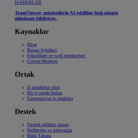
HABERLER
TeamViewer, müşterilerin AI teklifine hızlı adapte
olduğunu bildiriyor.
Kaynaklar
Blog
Başarı öyküleri
Etkinlikler ve web seminerleri
Güven Merkezi
Ortak
İş ortağımız olun
Bir iş ortağı bulun
Entegrasyon iş ortakları
Destek
Destek ekibine ulaşın
Rehberler ve kılavuzlar
Bilgi Tabanı