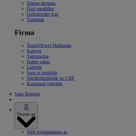
Sistem durumu
Özel modüller
Geliştiriciler için
Topluluk
Firma
TeamViewer Hakkında
Kariyer
Yatırımcılar
Haber odası
Liderlik
Spor iş ortaklığı
Sürdürülebilirlik ve CSR
Kurumsal yönetim
Satış İletişimi
Oturum aç
Web uygulamasını aç