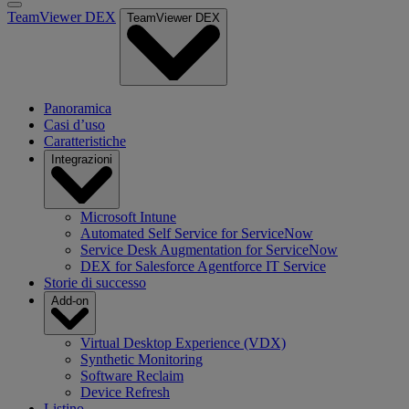
TeamViewer DEX
TeamViewer DEX
Panoramica
Casi d’uso
Caratteristiche
Integrazioni
Microsoft Intune
Automated Self Service for ServiceNow
Service Desk Augmentation for ServiceNow
DEX for Salesforce Agentforce IT Service
Storie di successo
Add-on
Virtual Desktop Experience (VDX)
Synthetic Monitoring
Software Reclaim
Device Refresh
Listino