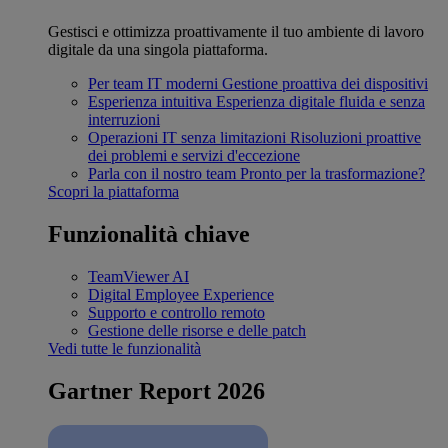
Gestisci e ottimizza proattivamente il tuo ambiente di lavoro
digitale da una singola piattaforma.
Per team IT moderni
Gestione proattiva dei dispositivi
Esperienza intuitiva
Esperienza digitale fluida e senza
interruzioni
Operazioni IT senza limitazioni
Risoluzioni proattive
dei problemi e servizi d'eccezione
Parla con il nostro team
Pronto per la trasformazione?
Scopri la piattaforma
Funzionalità chiave
TeamViewer AI
Digital Employee Experience
Supporto e controllo remoto
Gestione delle risorse e delle patch
Vedi tutte le funzionalità
Gartner Report 2026