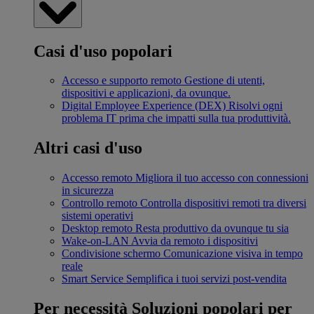
Casi d'uso popolari
Accesso e supporto remoto
Gestione di utenti,
dispositivi e applicazioni, da ovunque.
Digital Employee Experience (DEX)
Risolvi ogni
problema IT prima che impatti sulla tua produttività.
Altri casi d'uso
Accesso remoto
Migliora il tuo accesso con connessioni
in sicurezza
Controllo remoto
Controlla dispositivi remoti tra diversi
sistemi operativi
Desktop remoto
Resta produttivo da ovunque tu sia
Wake-on-LAN
Avvia da remoto i dispositivi
Condivisione schermo
Comunicazione visiva in tempo
reale
Smart Service
Semplifica i tuoi servizi post-vendita
Per necessità
Soluzioni popolari per