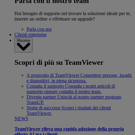
Parla con il nostro team
Hai bisogno di supporto nel trovare la soluzione ideale per te,
inserire un ordine o effettuare un upgrade?
Parla con noi
Clienti enterprise
Risorse
Scopri di più su TeamViewer
A proposito di TeamViewer
Connettere persone, luoghi
e dispositivi, in piena sicurezza.
Contatta il supporto
Consulta i nostri articoli di
supporto oppure contatta il nostro team.
Diventa partner
Unisciti al nostro partner program
TeamUP.
Storie di successo
Scopri i risultati dei clienti
TeamViewer.
NEWS
TeamViewer rileva una rapida adozione della propria
offerta AI tra i clienti.