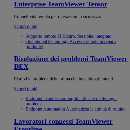
Enterprise
TeamViewer Tensor
Connettività remota per operazioni in sicurezza.
Scopri di più
Supporto remoto IT
Sicuro, flessibile, integrato
Operational technology
Accesso remoto ai reparti
produttivi
Risoluzione dei problemi
TeamViewer
DEX
Risolvi le problematiche prima che impattino gli utenti.
Scopri di più
Endpoint Troubleshooting
Identifica e risolvi ogni
problema
Endpoint Automation
Automatizza le attività di routine
Lavoratori connessi
TeamViewer
Frontline