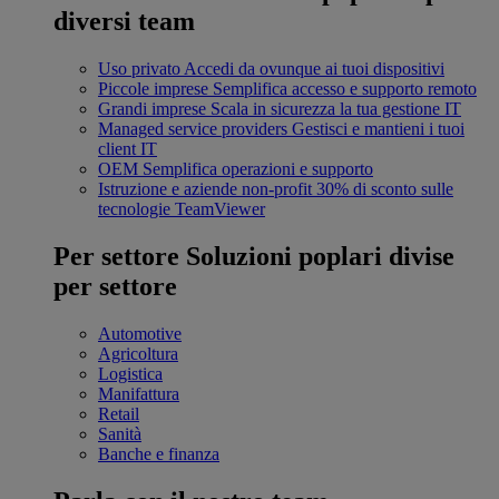
diversi team
Uso privato
Accedi da ovunque ai tuoi dispositivi
Piccole imprese
Semplifica accesso e supporto remoto
Grandi imprese
Scala in sicurezza la tua gestione IT
Managed service providers
Gestisci e mantieni i tuoi
client IT
OEM
Semplifica operazioni e supporto
Istruzione e aziende non-profit
30% di sconto sulle
tecnologie TeamViewer
Per settore
Soluzioni poplari divise
per settore
Automotive
Agricoltura
Logistica
Manifattura
Retail
Sanità
Banche e finanza