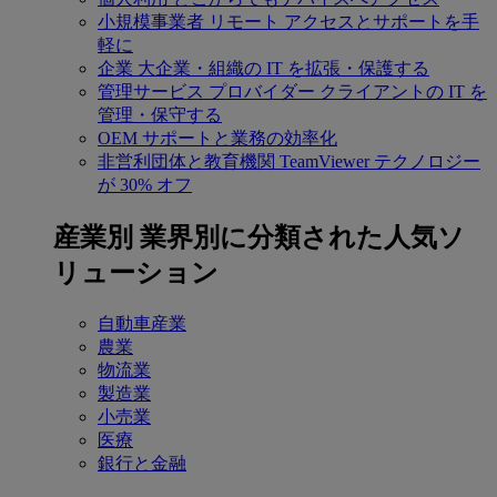
小規模事業者
リモート アクセスとサポートを手
軽に
企業
大企業・組織の IT を拡張・保護する
管理サービス プロバイダー
クライアントの IT を
管理・保守する
OEM
サポートと業務の効率化
非営利団体と教育機関
TeamViewer テクノロジー
が 30% オフ
産業別
業界別に分類された人気ソ
リューション
自動車産業
農業
物流業
製造業
小売業
医療
銀行と金融